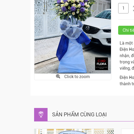
Chi t
Là một 
Điện Ho
nhận, đ
trọng v
viếng, 
Click to zoom
Điện Ho
thành t
SẢN PHẨM CÙNG LOẠI