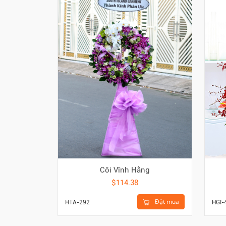
Cõi Vĩnh Hằng
$114.38
Đặt mua
HTA-292
HGI-