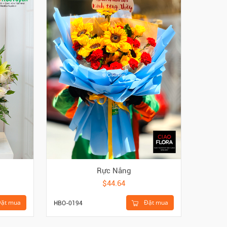
Rực Nắng
$44.64
ặt mua
Đặt mua
HBO-0194
HBO-042