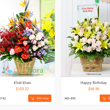
Khát khao
Happy Birthday
$103.22
$66.96
Đặt mua
Đ
4142
HGI-495