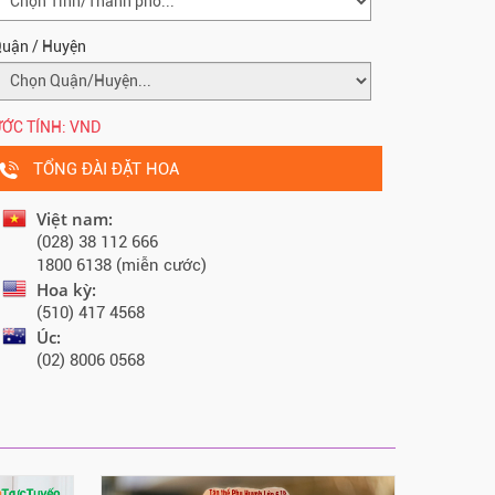
uận / Huyện
ỚC TÍNH:
VND
TỔNG ĐÀI ĐẶT HOA
Việt nam:
(028) 38 112 666
1800 6138 (miễn cước)
Hoa kỳ:
(510) 417 4568
Úc:
(02) 8006 0568