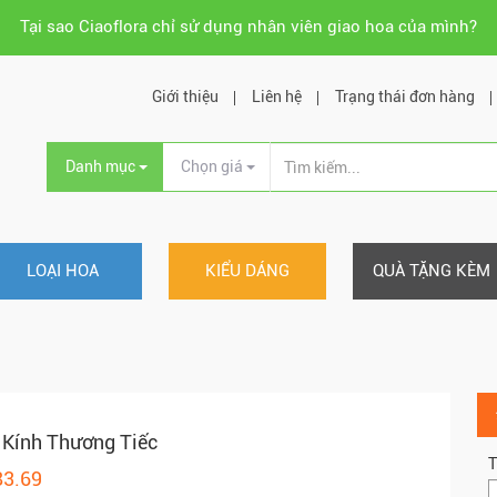
Tại sao Ciaoflora chỉ sử dụng nhân viên giao hoa của mình?
Giới thiệu
Liên hệ
Trạng thái đơn hàng
Danh mục
Chọn giá
LOẠI HOA
KIỂU DÁNG
QUÀ TẶNG KÈM
 Kính Thương Tiếc
T
83.69