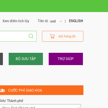
Xem điểm tích lũy
Tiền tệ :
ENGLISH
usd
usd
Giỏ hàng (0)
vnd
BỘ SƯU TẬP
TRỢ GIÚP
CƯỚC PHÍ GIAO HOA
ỉnh/ Thành phố