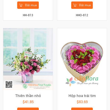
Đặt mua
Đặt mua
HH-813
HHO-812
Hộp hoa trái tim
Thiên thần nhỏ
$83.69
$41.85