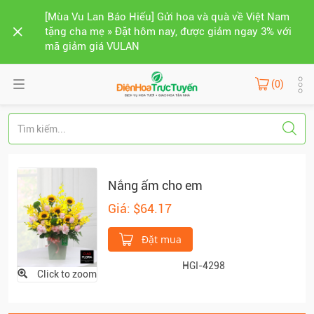
[Mùa Vu Lan Báo Hiếu] Gửi hoa và quà về Việt Nam
tặng cha mẹ » Đặt hôm nay, được giảm ngay 3% với
mã giảm giá VULAN
(0)
Nắng ấm cho em
Giá: $64.17
Đặt mua
HGI-4298
Click to zoom