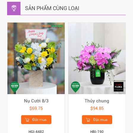
SẢN PHẨM CÙNG LOẠI
Nụ Cười 8/3
Thủy chung
$69.75
$94.85
Đặt mua
Đặt mua
HGI-4482
HBI-190