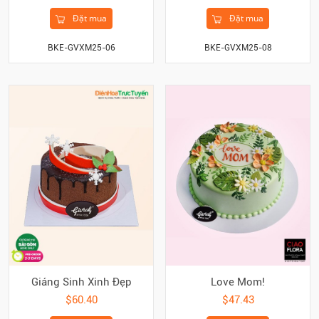
Đặt mua
Đặt mua
BKE-GVXM25-06
BKE-GVXM25-08
Giáng Sinh Xinh Đẹp
Love Mom!
$60.40
$47.43