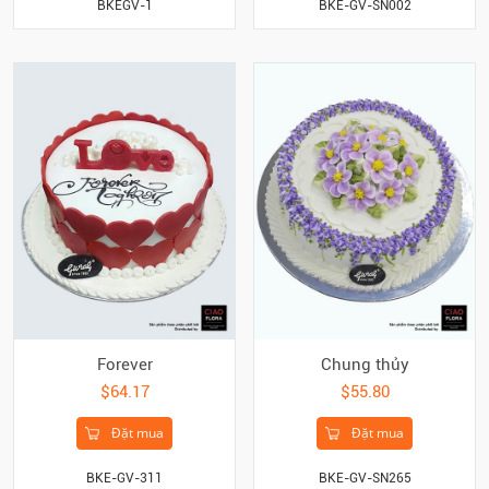
BKEGV-1
BKE-GV-SN002
Forever
Chung thủy
$64.17
$55.80
Đặt mua
Đặt mua
BKE-GV-311
BKE-GV-SN265