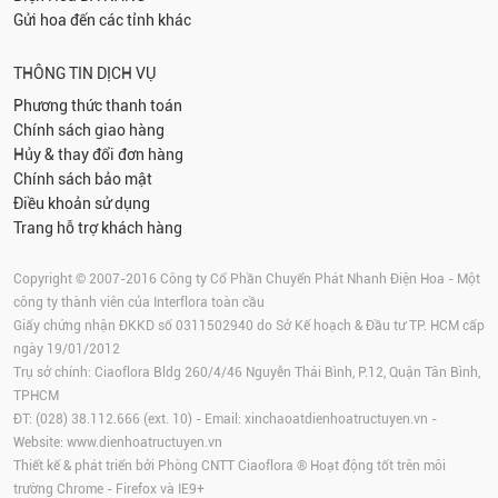
Gửi hoa đến các tỉnh khác
THÔNG TIN DỊCH VỤ
Phương thức thanh toán
Chính sách giao hàng
Hủy & thay đổi đơn hàng
Chính sách bảo mật
Điều khoản sử dụng
Trang hỗ trợ khách hàng
Copyright © 2007-2016 Công ty Cổ Phần Chuyển Phát Nhanh Điện Hoa - Một
công ty thành viên của Interflora toàn cầu
Giấy chứng nhận ĐKKD số 0311502940 do Sở Kế hoạch & Đầu tư TP. HCM cấp
ngày 19/01/2012
Trụ sở chính: Ciaoflora Bldg 260/4/46 Nguyễn Thái Bình, P.12, Quận Tân Bình,
TPHCM
ĐT: (028) 38.112.666 (ext. 10) - Email:
xinchaoatdienhoatructuyen.vn
-
Website:
www.dienhoatructuyen.vn
Thiết kế & phát triển bởi Phòng CNTT Ciaoflora ® Hoạt động tốt trên môi
trường
Chrome
-
Firefox
và IE9+