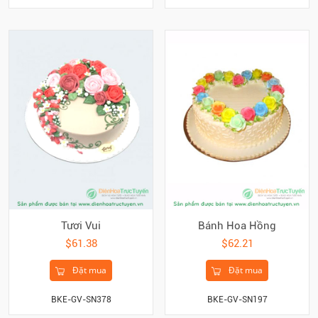
Tươi Vui
Bánh Hoa Hồng
$61.38
$62.21
Đặt mua
Đặt mua
BKE-GV-SN378
BKE-GV-SN197