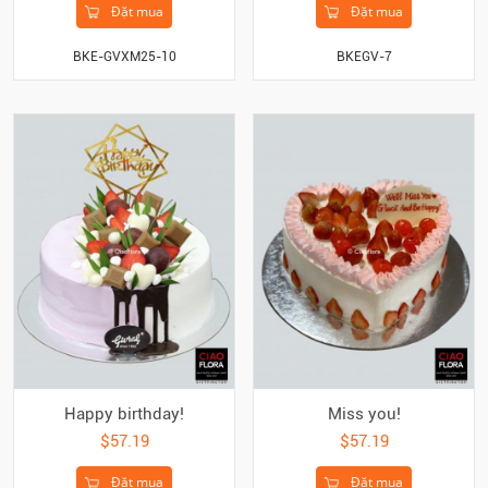
Đặt mua
Đặt mua
BKE-GVXM25-10
BKEGV-7
Happy birthday!
Miss you!
$57.19
$57.19
Đặt mua
Đặt mua