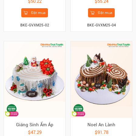
$50.22
$55.24
Đặt mua
Đặt mua
BKE-GVXM25-02
BKE-GVXM25-04
Giáng Sinh Ấm Áp
Noel An Lành
$47.29
$91.78