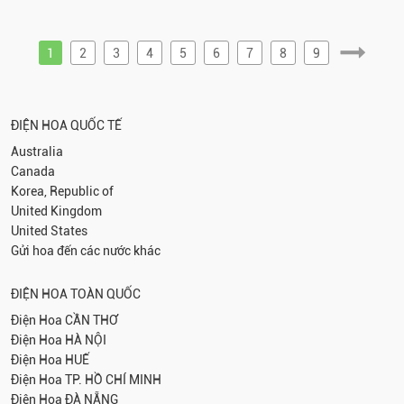
1
2
3
4
5
6
7
8
9
ĐIỆN HOA QUỐC TẾ
Australia
Canada
Korea, Republic of
United Kingdom
United States
Gửi hoa đến các nước khác
ĐIỆN HOA TOÀN QUỐC
Điện Hoa
CẦN THƠ
Điện Hoa
HÀ NỘI
Điện Hoa
HUẾ
Điện Hoa
TP. HỒ CHÍ MINH
Điện Hoa
ĐÀ NẴNG