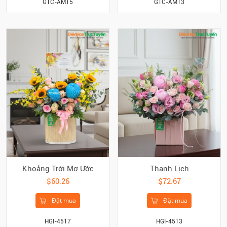
GTC-AM15
GTC-AM13
Khoảng Trời Mơ Ước
Thanh Lịch
$60.26
$72.67
Đặt mua
Đặt mua
HGI-4517
HGI-4513