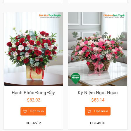
Hạnh Phúc Đong Đầy
Kỷ Niệm Ngọt Ngào
$82.02
$83.14
Đặt mua
Đặt mua
HGI-4512
HGI-4510