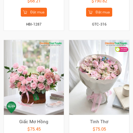
$68.21
$190.82
Đặt mua
Đặt mua
HBI-1287
GTC-316
Giấc Mơ Hồng
Tình Thơ
$75.45
$75.05