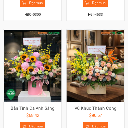
Đặt mua
Đặt mua
HBO-0300
HGI-4533
Bản Tình Ca Ánh Sáng
Vũ Khúc Thành Công
$68.42
$90.67
Đặt mua
Đặt mua