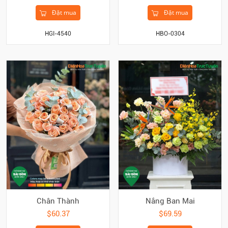
Đặt mua
Đặt mua
HGI-4540
HBO-0304
Chân Thành
Nắng Ban Mai
$60.37
$69.59