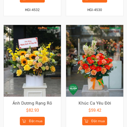
HGI-4532
HGI-4530
Ánh Dương Rạng Rỡ
Khúc Ca Yêu Đời
$82.93
$59.42
Đặt mua
Đặt mua