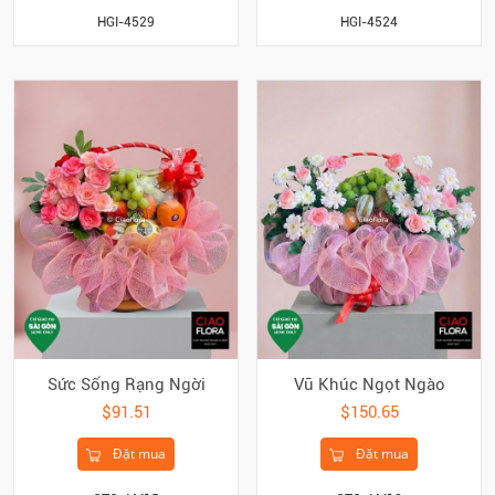
HGI-4529
HGI-4524
Sức Sống Rạng Ngời
Vũ Khúc Ngọt Ngào
$91.51
$150.65
Đặt mua
Đặt mua