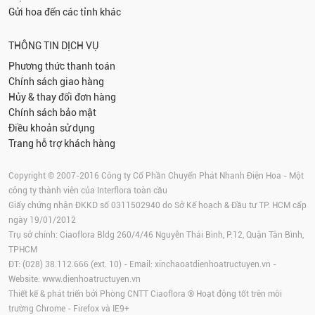
Gửi hoa đến các tỉnh khác
THÔNG TIN DỊCH VỤ
Phương thức thanh toán
Chính sách giao hàng
Hủy & thay đổi đơn hàng
Chính sách bảo mật
Điều khoản sử dụng
Trang hỗ trợ khách hàng
Copyright © 2007-2016 Công ty Cổ Phần Chuyển Phát Nhanh Điện Hoa - Một
công ty thành viên của Interflora toàn cầu
Giấy chứng nhận ĐKKD số 0311502940 do Sở Kế hoạch & Đầu tư TP. HCM cấp
ngày 19/01/2012
Trụ sở chính: Ciaoflora Bldg 260/4/46 Nguyễn Thái Bình, P.12, Quận Tân Bình,
TPHCM
ĐT: (028) 38.112.666 (ext. 10) - Email:
xinchaoatdienhoatructuyen.vn
-
Website:
www.dienhoatructuyen.vn
Thiết kế & phát triển bởi Phòng CNTT Ciaoflora ® Hoạt động tốt trên môi
trường
Chrome
-
Firefox
và IE9+