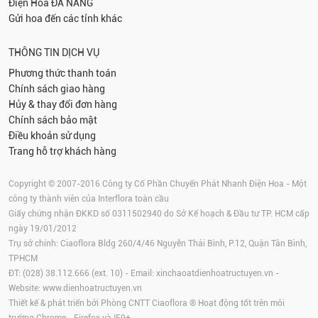
Điện Hoa
ĐÀ NẴNG
Gửi hoa đến các tỉnh khác
THÔNG TIN DỊCH VỤ
Phương thức thanh toán
Chính sách giao hàng
Hủy & thay đổi đơn hàng
Chính sách bảo mật
Điều khoản sử dụng
Trang hỗ trợ khách hàng
Copyright © 2007-2016 Công ty Cổ Phần Chuyển Phát Nhanh Điện Hoa - Một
công ty thành viên của Interflora toàn cầu
Giấy chứng nhận ĐKKD số 0311502940 do Sở Kế hoạch & Đầu tư TP. HCM cấp
ngày 19/01/2012
Trụ sở chính: Ciaoflora Bldg 260/4/46 Nguyễn Thái Bình, P.12, Quận Tân Bình,
TPHCM
ĐT: (028) 38.112.666 (ext. 10) - Email:
xinchaoatdienhoatructuyen.vn
-
Website:
www.dienhoatructuyen.vn
Thiết kế & phát triển bởi Phòng CNTT Ciaoflora ® Hoạt động tốt trên môi