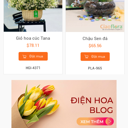
Giỏ hoa cúc Tana
Chậu Sen đá
$78.11
$65.56
Đặt mua
Đặt mua
HGI-4371
PLA-965