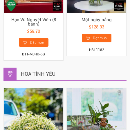
Hạc Vũ Nguyệt Viên (8
Một ngày nắng
bánh)
$128.33
$59.70
Đặt mua
Đặt mua
HBI-1182
BTT-MSHK-6B
HOA TÌNH YÊU