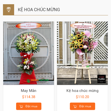
KỆ HOA CHÚC MỪNG
May Mắn
Kệ hoa chúc mừng
$114.38
$110.20
Đặt mua
Đặt mua