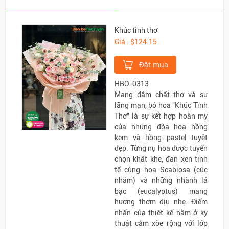
Khúc tình thơ
Giá : $124.15
Đặt mua
HBO-0313
Mang đậm chất thơ và sự
lãng mạn, bó hoa "Khúc Tình
Thơ" là sự kết hợp hoàn mỹ
của những đóa hoa hồng
kem và hồng pastel tuyệt
đẹp. Từng nụ hoa được tuyển
chọn khắt khe, đan xen tinh
tế cùng hoa Scabiosa (cúc
nhám) và những nhành lá
bạc (eucalyptus) mang
hương thơm dịu nhẹ. Điểm
nhấn của thiết kế nằm ở kỹ
thuật cắm xòe rộng với lớp