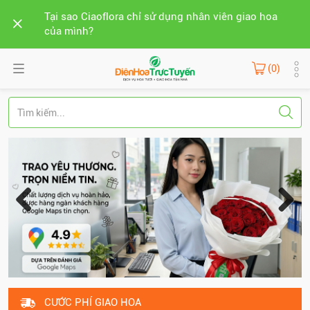
Tại sao Ciaoflora chỉ sử dụng nhân viên giao hoa
của mình?
(0)
CƯỚC PHÍ GIAO HOA