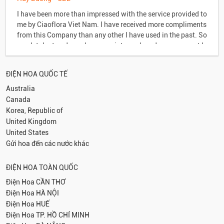
I have been more than impressed with the service provided to
me by Ciaoflora Viet Nam. I have received more compliments
from this Company than any other I have used in the past. So
much talent and care has gone into each and every request I
have made, this has resulted in many "thanks" to myself and
our company. I could not be happier with the service I have
ĐIỆN HOA QUỐC TẾ
received and without a doubt will continue to use Ciaoflora
Viet Nam. I look forward to working with you in the future...
Australia
Canada
Korea, Republic of
United Kingdom
United States
Gửi hoa đến các nước khác
ĐIỆN HOA TOÀN QUỐC
Điện Hoa
CẦN THƠ
Điện Hoa
HÀ NỘI
Điện Hoa
HUẾ
Điện Hoa
TP. HỒ CHÍ MINH