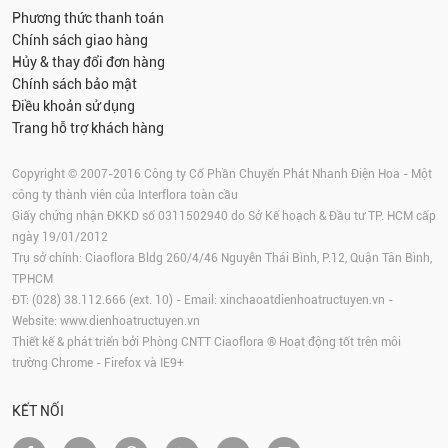
Phương thức thanh toán
Chính sách giao hàng
Hủy & thay đổi đơn hàng
Chính sách bảo mật
Điều khoản sử dụng
Trang hỗ trợ khách hàng
Copyright © 2007-2016 Công ty Cổ Phần Chuyển Phát Nhanh Điện Hoa - Một
công ty thành viên của Interflora toàn cầu
Giấy chứng nhận ĐKKD số 0311502940 do Sở Kế hoạch & Đầu tư TP. HCM cấp
ngày 19/01/2012
Trụ sở chính: Ciaoflora Bldg 260/4/46 Nguyễn Thái Bình, P.12, Quận Tân Bình,
TPHCM
ĐT: (028) 38.112.666 (ext. 10) - Email:
xinchaoatdienhoatructuyen.vn
-
Website:
www.dienhoatructuyen.vn
Thiết kế & phát triển bởi Phòng CNTT Ciaoflora ® Hoạt động tốt trên môi
trường
Chrome
-
Firefox
và IE9+
KẾT NỐI