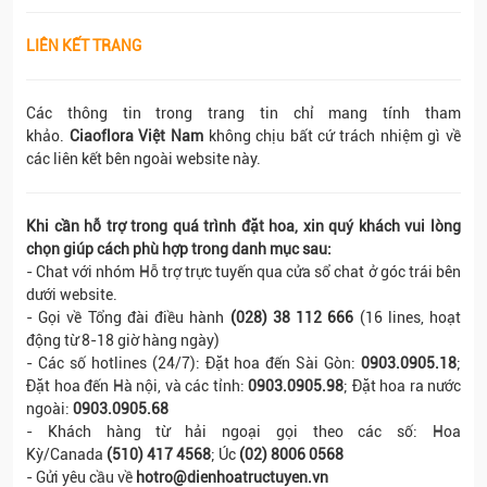
LIÊN KẾT TRANG
Các thông tin trong trang tin chỉ mang tính tham
khảo.
Ciaoflora Việt Nam
không chịu bất cứ trách nhiệm gì về
các liên kết bên ngoài website này.
Khi cần hỗ trợ trong quá trình đặt hoa, xin quý khách vui lòng
chọn giúp cách phù hợp trong danh mục sau:
- Chat với nhóm Hỗ trợ trực tuyến qua cửa sổ chat ở góc trái bên
dưới website.
- Gọi về Tổng đài điều hành
(028) 38 112 666
(16 lines, hoạt
động từ 8-18 giờ hàng ngày)
- Các số hotlines (24/7): Đặt hoa đến Sài Gòn:
0903.0905.18
;
Đặt hoa đến Hà nội, và các tỉnh:
0903.0905.98
; Đặt hoa ra nước
ngoài:
0903.0905.68
- Khách hàng từ hải ngoại gọi theo các số: Hoa
Kỳ/Canada
(510) 417 4568
; Úc
(02) 8006 0568
- Gửi yêu cầu về
hotro@dienhoatructuyen.vn