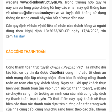
website
www.dienhoatructuyen.vn
. Trong trường hợp quý vị
này, xin vui lòng giúp chúng tôi hủy các email này, gửi thông báo
về
xinchao@dienhoatructuyen.vn
và tuyệt đối không sử dụng
thông tin trong email này vào bất cứ mục đích nào.
Các quy định về bảo vệ dữ liệu cá nhân của khách hàng và người
dùng theo Nghị định 13/2023/NĐ-CP ngày 17/4/2023, xin
xem
tại đây
CÁC CỔNG THANH TOÁN
Cổng thanh toán trực tuyến
Onepay, Paypal, VTC
... là những đối
tác lớn, có uy tín đã được
Ciaoflora
cũng như các tổ chức an
ninh mạng độc lập chứng nhận, đảm bảo là những cổng thanh
toán an toàn cho quý khách hàng. Ngay sau khi quý khách thực
hiện việc thanh toán (ấn vào nút “Tiếp tục thanh toán”), website
sẽ chuyển sang môi trường an ninh của các nhà cung cấp dịch
vụ thanh toán trực tuyến. Từ thời điểm này, quý khách sẽ thực
hiện các thao tác thanh toán dựa trên hướng dẫn trên trang web
của nhà cung cấp, cũng như chịu ràng buộc theo các điều khoản