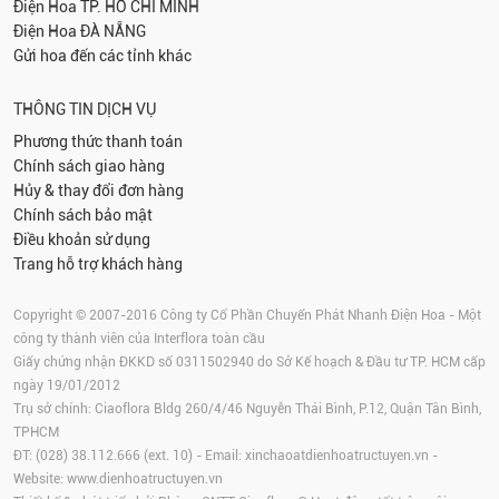
Điện Hoa
TP. HỒ CHÍ MINH
Điện Hoa
ĐÀ NẴNG
Gửi hoa đến các tỉnh khác
THÔNG TIN DỊCH VỤ
Phương thức thanh toán
Chính sách giao hàng
Hủy & thay đổi đơn hàng
Chính sách bảo mật
Điều khoản sử dụng
Trang hỗ trợ khách hàng
Copyright © 2007-2016 Công ty Cổ Phần Chuyển Phát Nhanh Điện Hoa - Một
công ty thành viên của Interflora toàn cầu
Giấy chứng nhận ĐKKD số 0311502940 do Sở Kế hoạch & Đầu tư TP. HCM cấp
ngày 19/01/2012
Trụ sở chính: Ciaoflora Bldg 260/4/46 Nguyễn Thái Bình, P.12, Quận Tân Bình,
TPHCM
ĐT: (028) 38.112.666 (ext. 10) - Email:
xinchaoatdienhoatructuyen.vn
-
Website:
www.dienhoatructuyen.vn