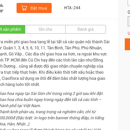
Đặt mua
HTA-244
Q
iết sản phẩm
Ghi chú
Đánh giá
Ư
ra miễn phí giao hoa tang lễ tại tất cả các quận nội thành Sài
: Quận 1, 3, 4, 5, 6, 10, 11, Tân Bình, Tân Phú, Phú Nhuận,
ạnh, Gò Vấp… Các địa chỉ giao hoa xa hơn, ra ngoài khu vực
nh TP. HCM đến Củ Chi hay đến các tỉnh lân cận như Đồng
nh Dương… cũng sẽ được đội giao nhận chuyên nghiệp của
a trực tiếp thực hiện. Khi điều kiện thời tiết xấu hoặc theo
, Ciaoflora sử dụng xe ôtô để đảm bảo chất lượng hoa giao
ch hàng luôn tốt nhất.
iao hoa ngay tại Sài Gòn chỉ trong vòng 2 giờ sau khi đặt.
iao hoa chia buồn ngay trong ngày đến tất cả các tỉnh –
hành phố tại Việt Nam.
hành kính phân ưu, trang trọng và nghiêm cẩn, chỉ từ
00,000đ (Đặc biệt: In logo trên banner thông điệp, in tiếng
oa, Hàn, Nhật…).
ịch vụ hoa tang lễ được khách hàng tin cậy nhất tại Việt