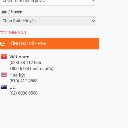
uận / Huyện
ỚC TÍNH:
VND
TỔNG ĐÀI ĐẶT HOA
Việt nam:
(028) 38 112 666
1800 6138 (miễn cước)
Hoa kỳ:
(510) 417 4568
Úc:
(02) 8006 0568