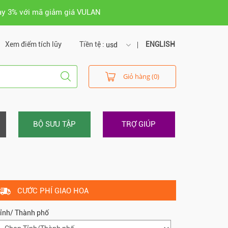
ay 3% với mã giảm giá VULAN
Xem điểm tích lũy
Tiền tệ :
ENGLISH
usd
usd
Giỏ hàng (0)
vnd
BỘ SƯU TẬP
TRỢ GIÚP
CƯỚC PHÍ GIAO HOA
ỉnh/ Thành phố