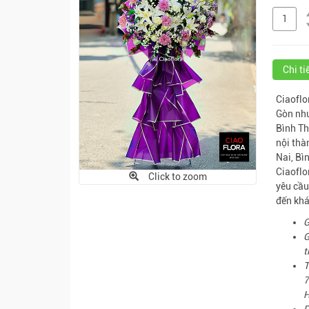
Chi t
Ciaoflo
Gòn như
Bình Th
nội thà
Nai, Bì
Ciaoflor
Click to zoom
yêu cầu
đến khá
G
G
t
T
7
H
D