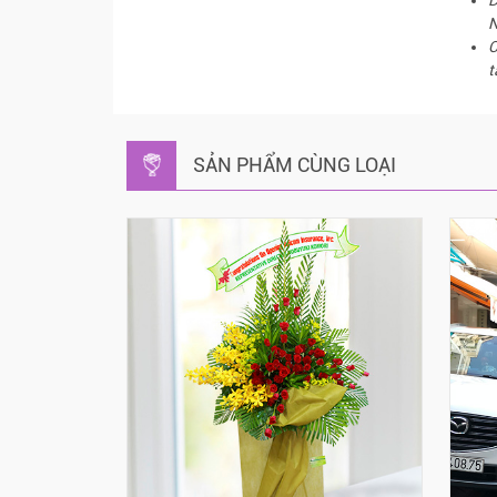
N
C
t
SẢN PHẨM CÙNG LOẠI