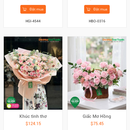
Đặt mua
Đặt mua
HGI-4544
HBO-0316
Khúc tình thơ
Giấc Mơ Hồng
$124.15
$75.45