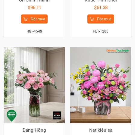
$96.11
$61.38
Đặt mua
Đặt mua
HGI-4549
HBI-1288
Dáng Hồng
Nét kiêu sa