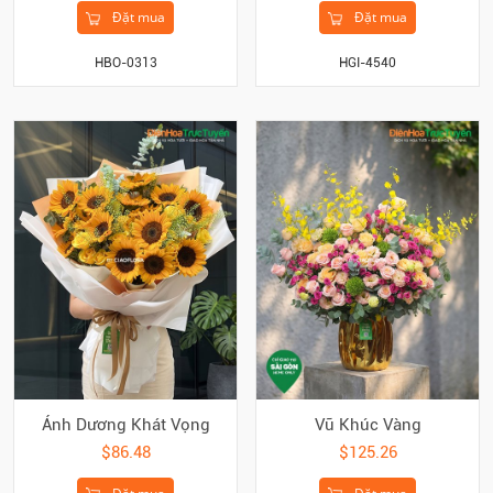
Đặt mua
Đặt mua
HBO-0313
HGI-4540
Ánh Dương Khát Vọng
Vũ Khúc Vàng
$86.48
$125.26