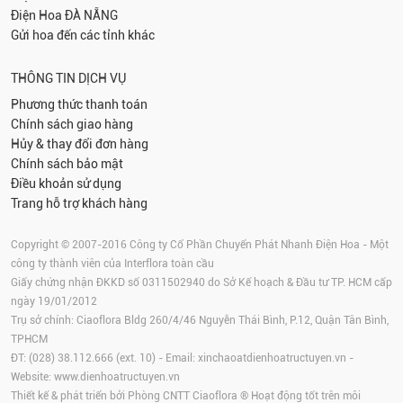
Điện Hoa
ĐÀ NẴNG
Gửi hoa đến các tỉnh khác
THÔNG TIN DỊCH VỤ
Phương thức thanh toán
Chính sách giao hàng
Hủy & thay đổi đơn hàng
Chính sách bảo mật
Điều khoản sử dụng
Trang hỗ trợ khách hàng
Copyright © 2007-2016 Công ty Cổ Phần Chuyển Phát Nhanh Điện Hoa - Một
công ty thành viên của Interflora toàn cầu
Giấy chứng nhận ĐKKD số 0311502940 do Sở Kế hoạch & Đầu tư TP. HCM cấp
ngày 19/01/2012
Trụ sở chính: Ciaoflora Bldg 260/4/46 Nguyễn Thái Bình, P.12, Quận Tân Bình,
TPHCM
ĐT: (028) 38.112.666 (ext. 10) - Email:
xinchaoatdienhoatructuyen.vn
-
Website:
www.dienhoatructuyen.vn
Thiết kế & phát triển bởi Phòng CNTT Ciaoflora ® Hoạt động tốt trên môi