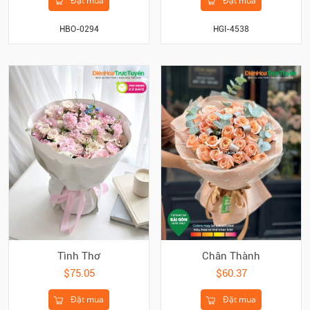
Đặt mua
Đặt mua
HBO-0294
HGI-4538
Tình Thơ
Chân Thành
$75.05
$60.37
Đặt mua
Đặt mua