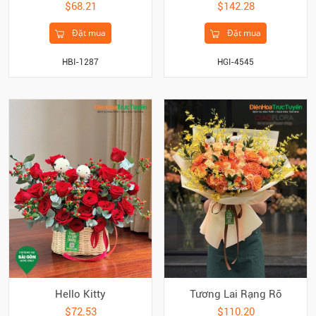
$68.21
$142.28
Đặt mua
Đặt mua
HBI-1287
HGI-4545
Hello Kitty
Tương Lai Rạng Rỡ
$72.53
$110.20