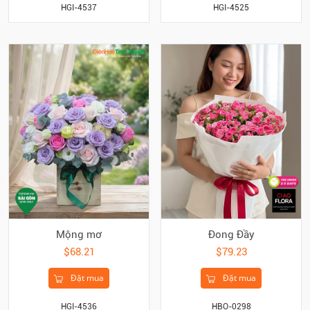
HGI-4537
HGI-4525
Mộng mơ
Đong Đầy
$68.21
$79.23
Đặt mua
Đặt mua
HGI-4536
HBO-0298