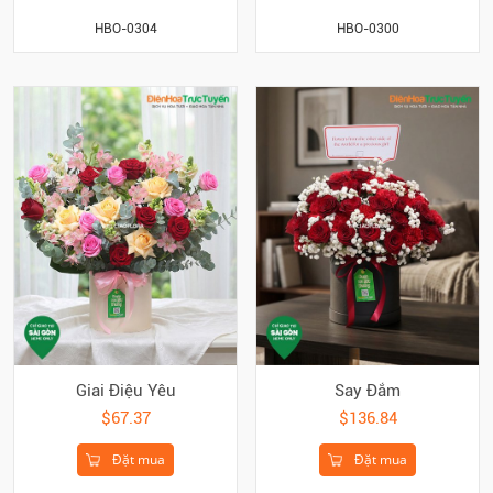
HBO-0304
HBO-0300
Giai Điệu Yêu
Say Đắm
$67.37
$136.84
Đặt mua
Đặt mua