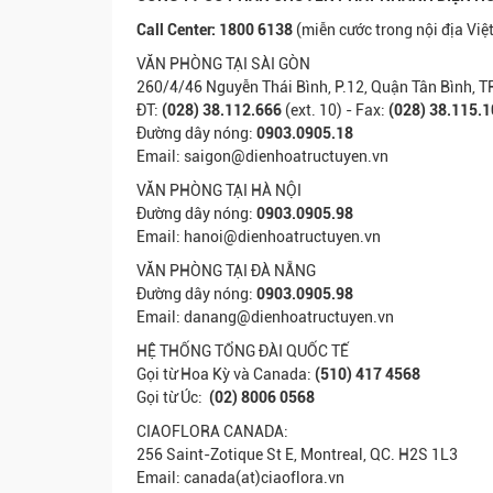
Call Center: 1800 6138
(miễn cước trong nội địa Việ
VĂN PHÒNG TẠI SÀI GÒN
260/4/46 Nguyễn Thái Bình, P.12, Quận Tân Bình,
ĐT:
(028) 38.112.666
(ext. 10) - Fax:
(028) 38.115.
Đường dây nóng:
0903.0905.18
Email: saigon@dienhoatructuyen.vn
VĂN PHÒNG TẠI HÀ NỘI
Đường dây nóng:
0903.0905.98
Email: hanoi@dienhoatructuyen.vn
VĂN PHÒNG TẠI ĐÀ NẴNG
Đường dây nóng:
0903.0905.98
Email: danang@dienhoatructuyen.vn
HỆ THỐNG TỔNG ĐÀI QUỐC TẾ
Gọi từ Hoa Kỳ và Canada:
(510) 417 4568
Gọi từ Úc:
(02) 8006 0568
CIAOFLORA CANADA:
256 Saint-Zotique St E, Montreal, QC. H2S 1L3
Email: canada(at)ciaoflora.vn