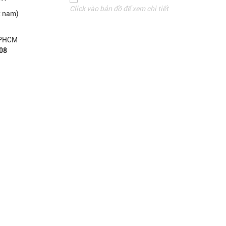
Click vào bản đồ để xem chi tiết
t nam)
 TPHCM
108