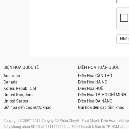
ĐIỆN HOA QUỐC TẾ
ĐIỆN HOA TOÀN QUỐC
Australia
Điện Hoa
CẦN THƠ
Canada
Điện Hoa
HÀ NỘI
Korea, Republic of
Điện Hoa
HUẾ
United Kingdom
Điện Hoa
TP. HỒ CHÍ MINH
United States
Điện Hoa
ĐÀ NẴNG
Gửi hoa đến các nước khác
Gửi hoa đến các tỉnh khác
Copyright © 2007-2016 Công ty Cổ Phần Chuyển Phát Nhanh Điện Hoa - Một công
Giấy chứng nhận ĐKKD số 0311502940 do Sở Kế hoạch & Đầu tư TP. HCM cấp 