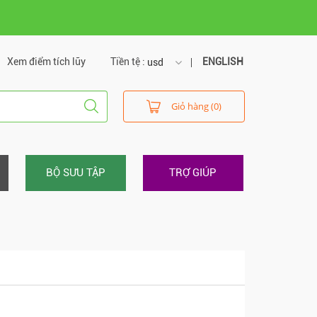
Xem điểm tích lũy
Tiền tệ :
ENGLISH
usd
usd
Giỏ hàng (0)
vnd
BỘ SƯU TẬP
TRỢ GIÚP