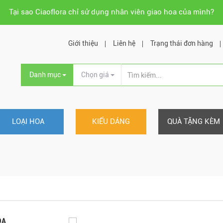
Tại sao Ciaoflora chỉ sử dụng nhân viên giao hoa của mình?
Giới thiệu
Liên hệ
Trạng thái đơn hàng
Danh mục
Chọn giá
LOẠI HOA
KIỂU DÁNG
QUÀ TẶNG KÈM
OA