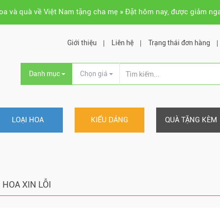
hoa và quà về Việt Nam tặng cha mẹ » Đặt hôm nay, được giảm ng
Giới thiệu
Liên hệ
Trạng thái đơn hàng
Danh mục
Chọn giá
LOẠI HOA
KIỂU DÁNG
QUÀ TẶNG KÈM
HOA XIN LỖI