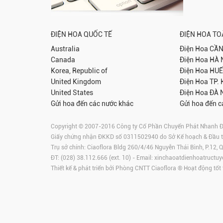
ĐIỆN HOA QUỐC TẾ
ĐIỆN HOA T
Australia
Điện Hoa
CẦN
Canada
Điện Hoa
HÀ 
Korea, Republic of
Điện Hoa
HUẾ
United Kingdom
Điện Hoa
TP.
United States
Điện Hoa
ĐÀ 
Gửi hoa đến các nước khác
Gửi hoa đến c
Copyright © 2007-2016 Công ty Cổ Phần Chuyển Phát Nhanh Điện
Giấy chứng nhận ĐKKD số 0311502940 do Sở Kế hoạch & Đầu 
Trụ sở chính: Ciaoflora Bldg 260/4/46 Nguyễn Thái Bình, P.12,
ĐT: (028) 38.112.666 (ext. 10) - Email:
xinchaoatdienhoatructuy
Thiết kế & phát triển bởi Phòng CNTT Ciaoflora ® Hoạt động tốt