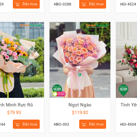
Đặt mua
Đặt mua
29
HBO-0288
HGI-4524
nh Minh Rực Rỡ
Ngọt Ngào
Tình Yê
$79.93
$119.82
Đặt mua
Đặt mua
244
HBO-003
HGI-4504