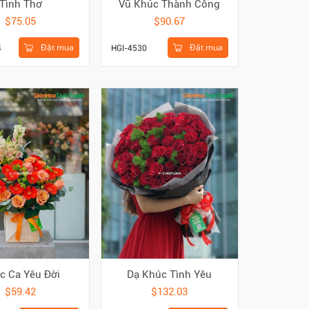
Tình Thơ
Vũ Khúc Thành Công
$75.05
$90.67
Đặt mua
Đặt mua
4
HGI-4530
c Ca Yêu Đời
Dạ Khúc Tình Yêu
$59.42
$132.03