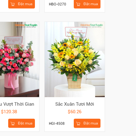
Đặt mua
Đặt mua
HBO-0270
u Vượt Thời Gian
Sắc Xuân Tươi Mới
$120.38
$60.26
Đặt mua
Đặt mua
HGI-4508