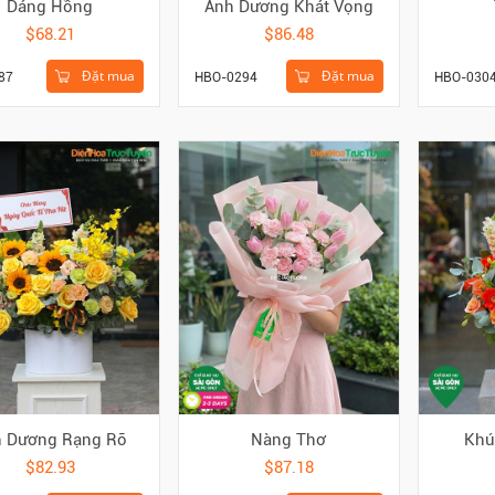
Dáng Hồng
Ánh Dương Khát Vọng
$68.21
$86.48
Đặt mua
Đặt mua
87
HBO-0294
HBO-030
 Dương Rạng Rỡ
Nàng Thơ
Khú
$82.93
$87.18