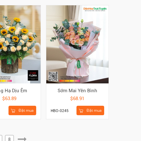
g Hạ Dịu Êm
Sớm Mai Yên Bình
$63.89
$68.91
Đặt mua
Đặt mua
HBO-0245
8