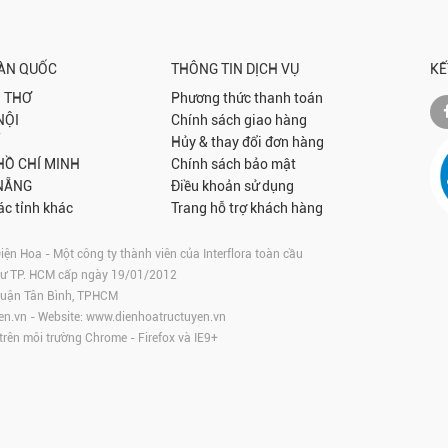
OÀN QUỐC
THÔNG TIN DỊCH VỤ
KẾ
 THƠ
Phương thức thanh toán
NỘI
Chính sách giao hàng
Hủy & thay đổi đơn hàng
 HỒ CHÍ MINH
Chính sách bảo mật
NẴNG
Điều khoản sử dụng
ác tỉnh khác
Trang hỗ trợ khách hàng
 Hoa - Một công ty thành viên của Interflora toàn cầu
tư TP. HCM cấp ngày 19/01/2012
 Quận Tân Bình, TPHCM
en.vn
- Website:
www.dienhoatructuyen.vn
 trên môi trường
Chrome
-
Firefox
và IE9+