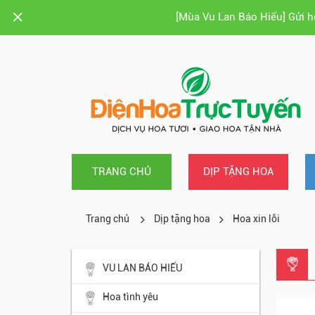
[Mùa Vu Lan Báo Hiếu] Gửi 
TRANG CHỦ
DỊP TẶNG HOA
Trang chủ
Dịp tặng hoa
Hoa xin lỗi
VU LAN BÁO HIẾU
Hoa tình yêu