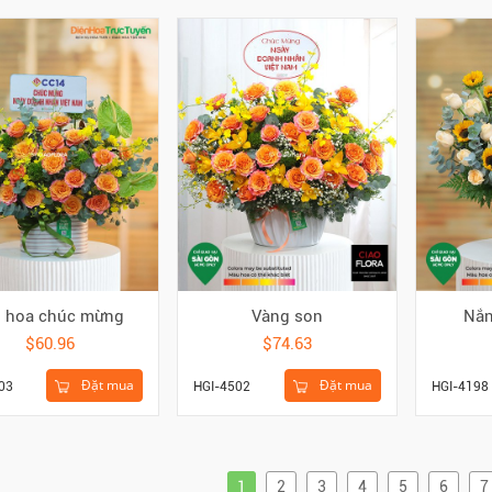
ỏ hoa chúc mừng
Vàng son
Nắn
$60.96
$74.63
Đặt mua
Đặt mua
03
HGI-4502
HGI-4198
1
2
3
4
5
6
7