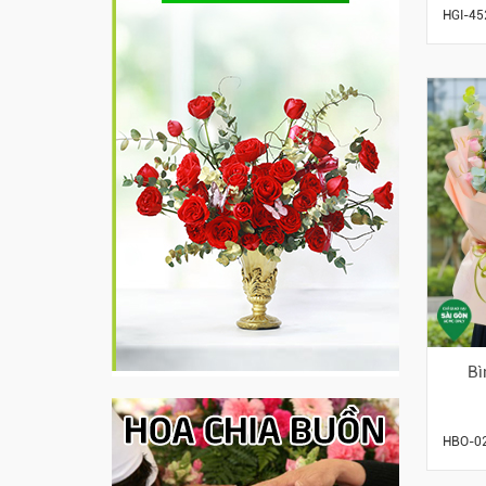
HGI-45
Bì
HBO-0