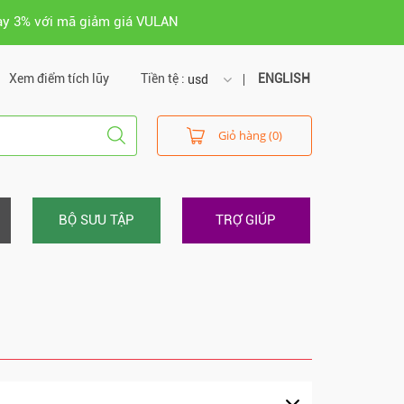
ay 3% với mã giảm giá VULAN
Xem điểm tích lũy
Tiền tệ :
ENGLISH
usd
usd
Giỏ hàng (0)
vnd
BỘ SƯU TẬP
TRỢ GIÚP