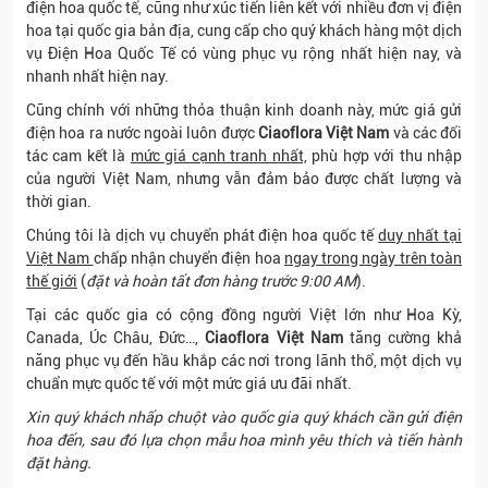
điện hoa quốc tế, cũng như xúc tiến liên kết với nhiều đơn vị điện
hoa tại quốc gia bản địa, cung cấp cho quý khách hàng một dịch
vụ Điện Hoa Quốc Tế có vùng phục vụ rộng nhất hiện nay, và
nhanh nhất hiện nay.
Cũng chính với những thỏa thuận kinh doanh này, mức giá gửi
điện hoa ra nước ngoài luôn được
Ciaoflora Việt Nam
và các đối
tác cam kết là
mức giá cạnh tranh nhất,
phù hợp với thu nhập
của người Việt Nam, nhưng vẫn đảm bảo được chất lượng và
thời gian.
Chúng tôi là dịch vụ chuyển phát điện hoa quốc tế
duy nhất tại
Việt Nam
chấp nhận chuyển điện hoa
ngay trong ngày trên toàn
thế giới
(
đặt và hoàn tất đơn hàng trước 9:00 AM
).
Tại các quốc gia có cộng đồng người Việt lớn như Hoa Kỳ,
Canada, Úc Châu, Đức…,
Ciaoflora Việt Nam
tăng cường khả
năng phục vụ đến hầu khắp các nơi trong lãnh thổ, một dịch vụ
chuẩn mực quốc tế với một mức giá ưu đãi nhất.
Xin quý khách nhấp chuột vào quốc gia quý khách cần gửi điện
hoa đến, sau đó lựa chọn mẫu hoa mình yêu thích và tiến hành
đặt hàng.