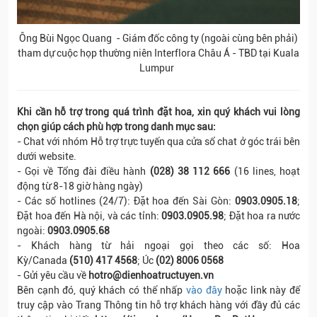
Ông Bùi Ngọc Quang - Giám đốc công ty (ngoài cùng bên phải)
tham dự cuộc họp thường niên Interflora Châu Á - TBD tại Kuala
Lumpur
Khi cần hỗ trợ trong quá trình đặt hoa, xin quý khách vui lòng
chọn giúp cách phù hợp trong danh mục sau:
- Chat với nhóm Hỗ trợ trực tuyến qua cửa sổ chat ở góc trái bên
dưới website.
- Gọi về Tổng đài điều hành
(028) 38 112 666
(16 lines, hoạt
động từ 8-18 giờ hàng ngày)
- Các số hotlines (24/7): Đặt hoa đến Sài Gòn:
0903.0905.18
;
Đặt hoa đến Hà nội, và các tỉnh:
0903.0905.98
; Đặt hoa ra nước
ngoài:
0903.0905.68
- Khách hàng từ hải ngoại gọi theo các số: Hoa
Kỳ/Canada
(510) 417 4568
; Úc
(02) 8006 0568
- Gửi yêu cầu về
hotro@dienhoatructuyen.vn
Bên cạnh đó, quý khách có thể nhấp
vào đây
hoặc link này để
truy cập vào Trang Thông tin hỗ trợ khách hàng với đầy đủ các