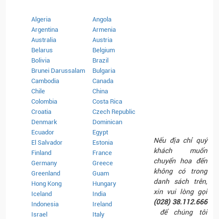
Algeria
Angola
Argentina
Armenia
Australia
Austria
Belarus
Belgium
Bolivia
Brazil
Brunei Darussalam
Bulgaria
Cambodia
Canada
Chile
China
Colombia
Costa Rica
Croatia
Czech Republic
Denmark
Dominican
Ecuador
Egypt
Nếu địa chỉ quý
El Salvador
Estonia
khách muốn
Finland
France
chuyển hoa đến
Germany
Greece
không có trong
Greenland
Guam
danh sách trên,
Hong Kong
Hungary
xin vui lòng gọi
Iceland
India
(028)
38.112.666
Indonesia
Ireland
để chúng tôi
Israel
Italy