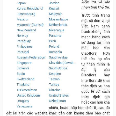
kiểm tra và xác
Japan
Jordan
nhận tính khả thi.
Korea, Republic of
Kuwait
Luxembourg
Malaysia
Trước tình trạng
Mexico
Mozambique
một số đơn vị tại
Myanmar (Burma)
Netherlands
Việt Nam cạnh
New Zealand
Nicaragua
tranh không lành
Norway
Panama
mạnh bằng cách
Paraguay
Peru
sử dụng lại hình
Philippines
Poland
mẫu hoa của
Portugal
Romania
Ciaoflora. Hơn
Russian Federation
Saudi Arabia
thế nữa, họ còn
Singapore
Slovakia (Slovak...
tự nhận mình là
Slovenia
South Africa
đại lý của
Spain
Sweden
Ciaoflora hay
Switzerland
Taiwan
Interflora để khai
Thailand
Turkey
thác dịch vụ hoa
Turkmenistan
Ukraine
quốc tế với cách
United Kingdom
United States
thức định giá
Uruguay
Uzbekistan
hoặc cao hơn khá
Venezuela
nhiều, hoặc thấp hơn chút ít, sau đó
đặt lại trên các website khác dẫn đến không đảm bảo chất