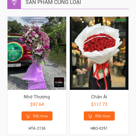
SẢN PHẨM CÙNG LOẠI
Nhớ Thương
Chân Ái
$97.64
$117.73
Đặt mua
Đặt mua
HTA-2136
HBO-0251