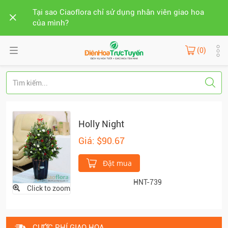
Tại sao Ciaoflora chỉ sử dụng nhân viên giao hoa
của mình?
(0)
Holly Night
Giá: $90.67
Đặt mua
HNT-739
Click to zoom
CƯỚC PHÍ GIAO HOA