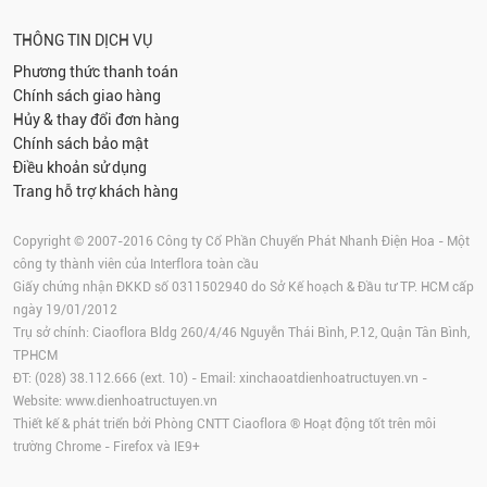
THÔNG TIN DỊCH VỤ
Phương thức thanh toán
Chính sách giao hàng
Hủy & thay đổi đơn hàng
Chính sách bảo mật
Điều khoản sử dụng
Trang hỗ trợ khách hàng
Copyright © 2007-2016 Công ty Cổ Phần Chuyển Phát Nhanh Điện Hoa - Một
công ty thành viên của Interflora toàn cầu
Giấy chứng nhận ĐKKD số 0311502940 do Sở Kế hoạch & Đầu tư TP. HCM cấp
ngày 19/01/2012
Trụ sở chính: Ciaoflora Bldg 260/4/46 Nguyễn Thái Bình, P.12, Quận Tân Bình,
TPHCM
ĐT: (028) 38.112.666 (ext. 10) - Email:
xinchaoatdienhoatructuyen.vn
-
Website:
www.dienhoatructuyen.vn
Thiết kế & phát triển bởi Phòng CNTT Ciaoflora ® Hoạt động tốt trên môi
trường
Chrome
-
Firefox
và IE9+