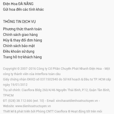
Điện Hoa
ĐÀ NẴNG
Gửi hoa đến các tỉnh khác
THÔNG TIN DỊCH VỤ
Phương thức thanh toán
Chính sách giao hàng
Hủy & thay đổi đơn hàng
Chính sách bảo mật
Điều khoản sử dụng
Trang hỗ trợ khách hàng
Copyright © 2007-2016 Công ty Cổ Phần Chuyển Phát Nhanh Điện Hoa - Một
công ty thành viên của Interflora toàn cầu
Giấy chứng nhận ĐKKD số 0311502940 do Sở Kế hoạch & Đầu tư TP. HCM cấp
ngày 19/01/2012
Trụ sở chính: Ciaoflora Bldg 260/4/46 Nguyễn Thái Bình, P.12, Quận Tân Bình,
TPHCM
ĐT: (028) 38.112.666 (ext. 10) - Email:
xinchaoatdienhoatructuyen.vn
-
Website:
www.dienhoatructuyen.vn
Thiết kế & phát triển bởi Phòng CNTT Ciaoflora ® Hoạt động tốt trên môi