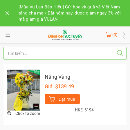
[Mùa Vu Lan Báo Hiếu] Gửi hoa và quà về Việt Nam
tặng cha mẹ » Đặt hôm nay, được giảm ngay 3% với
mã giảm giá VULAN
(0)
Nắng Vàng
Giá: $139.49
Đặt mua
HKE-6194
Click to zoom