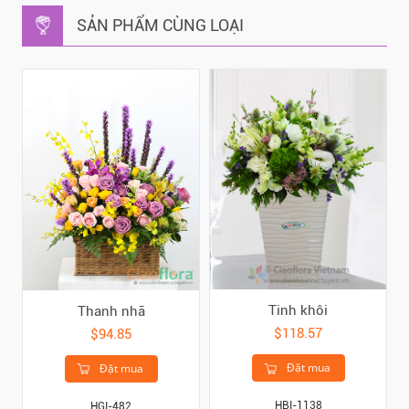
SẢN PHẨM CÙNG LOẠI
Tinh khôi
Thanh nhã
$118.57
$94.85
Đặt mua
Đặt mua
HBI-1138
HGI-482