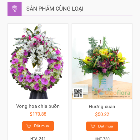
SẢN PHẨM CÙNG LOẠI
Vòng hoa chia buồn
Hương xuân
$170.88
$50.22
Đặt mua
Đặt mua
HTA-242
HNT-730