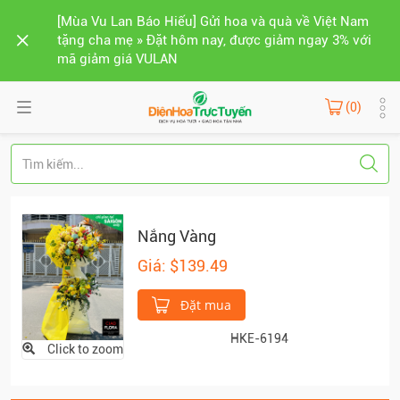
[Mùa Vu Lan Báo Hiếu] Gửi hoa và quà về Việt Nam
tặng cha mẹ » Đặt hôm nay, được giảm ngay 3% với
mã giảm giá VULAN
(0)
Nắng Vàng
Giá: $139.49
Đặt mua
HKE-6194
Click to zoom