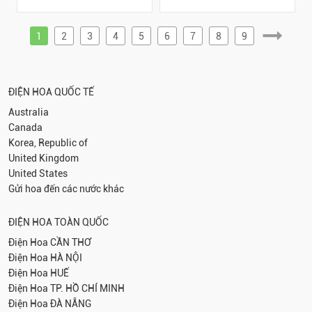
1
2
3
4
5
6
7
8
9
ĐIỆN HOA QUỐC TẾ
Australia
Canada
Korea, Republic of
United Kingdom
United States
Gửi hoa đến các nước khác
ĐIỆN HOA TOÀN QUỐC
Điện Hoa
CẦN THƠ
Điện Hoa
HÀ NỘI
Điện Hoa
HUẾ
Điện Hoa
TP. HỒ CHÍ MINH
Điện Hoa
ĐÀ NẴNG