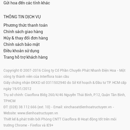
Gửi hoa đến các tỉnh khác
THÔNG TIN DỊCH VỤ
Phương thức thanh toán
Chính sách giao hàng
Hủy & thay đổi đơn hàng
Chính sách bảo mật
Điều khoản sử dụng
Trang hỗ trợ khách hàng
Copyright © 2007-2016 Công ty Cổ Phần Chuyển Phát Nhanh Điện Hoa - Một
công ty thành viên của Interflora toàn cầu
Giấy chứng nhận ĐKKD số 0311502940 do Sở Kế hoạch & Đầu tư TP. HCM cấp
ngày 19/01/2012
Trụ sở chính: Ciaoflora Bldg 260/4/46 Nguyễn Thái Bình, P.12, Quận Tân Bình,
TPHCM
ĐT: (028) 38.112.666 (ext. 10) - Email:
xinchaoatdienhoatructuyen.vn
-
Website:
www.dienhoatructuyen.vn
Thiết kế & phát triển bởi Phòng CNTT Ciaoflora ® Hoạt động tốt trên môi
trường
Chrome
-
Firefox
và IE9+