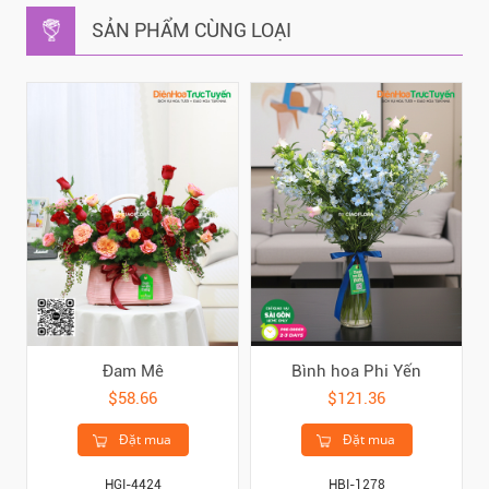
SẢN PHẨM CÙNG LOẠI
Đam Mê
Bình hoa Phi Yến
$58.66
$121.36
Đặt mua
Đặt mua
HGI-4424
HBI-1278