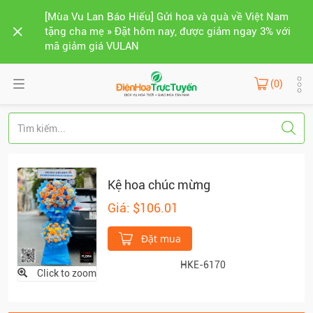
[Mùa Vu Lan Báo Hiếu] Gửi hoa và quà về Việt Nam
tặng cha mẹ » Đặt hôm nay, được giảm ngay 3% với
mã giảm giá VULAN
(0)
Kệ hoa chúc mừng
Giá: $106.01
Đặt mua
HKE-6170
Click to zoom