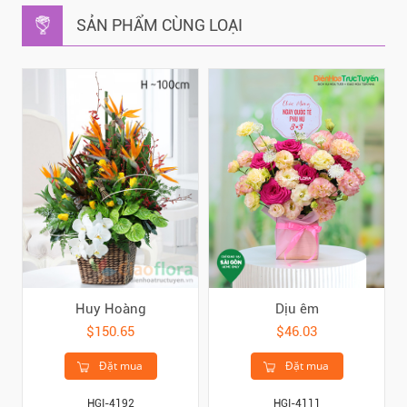
SẢN PHẨM CÙNG LOẠI
Huy Hoàng
Dịu êm
$150.65
$46.03
Đặt mua
Đặt mua
HGI-4192
HGI-4111