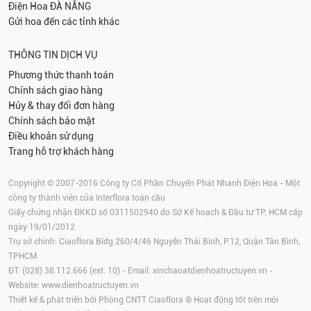
Điện Hoa
ĐÀ NẴNG
Gửi hoa đến các tỉnh khác
THÔNG TIN DỊCH VỤ
Phương thức thanh toán
Chính sách giao hàng
Hủy & thay đổi đơn hàng
Chính sách bảo mật
Điều khoản sử dụng
Trang hỗ trợ khách hàng
Copyright © 2007-2016 Công ty Cổ Phần Chuyển Phát Nhanh Điện Hoa - Một
công ty thành viên của Interflora toàn cầu
Giấy chứng nhận ĐKKD số 0311502940 do Sở Kế hoạch & Đầu tư TP. HCM cấp
ngày 19/01/2012
Trụ sở chính: Ciaoflora Bldg 260/4/46 Nguyễn Thái Bình, P.12, Quận Tân Bình,
TPHCM
ĐT: (028) 38.112.666 (ext. 10) - Email:
xinchaoatdienhoatructuyen.vn
-
Website:
www.dienhoatructuyen.vn
Thiết kế & phát triển bởi Phòng CNTT Ciaoflora ® Hoạt động tốt trên môi