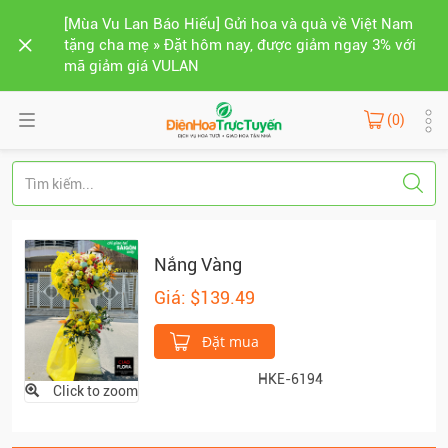
[Mùa Vu Lan Báo Hiếu] Gửi hoa và quà về Việt Nam
tặng cha mẹ » Đặt hôm nay, được giảm ngay 3% với
mã giảm giá VULAN
(0)
Nắng Vàng
Giá: $139.49
Đặt mua
HKE-6194
Click to zoom