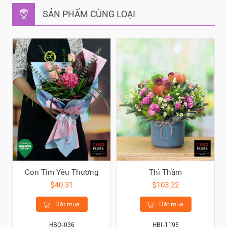
SẢN PHẨM CÙNG LOẠI
Con Tim Yêu Thương
Thì Thầm
$40.31
$103.22
Đặt mua
Đặt mua
HBO-036
HBI-1195