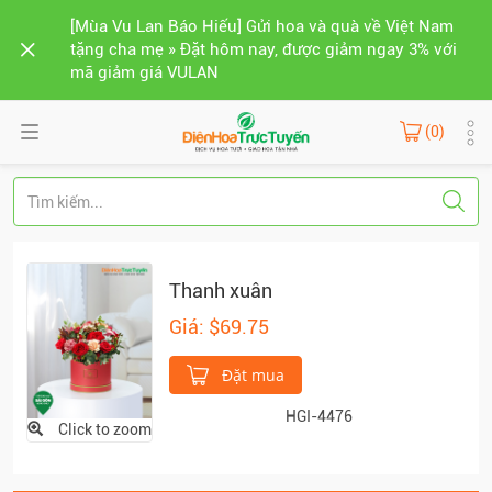
[Mùa Vu Lan Báo Hiếu] Gửi hoa và quà về Việt Nam
tặng cha mẹ » Đặt hôm nay, được giảm ngay 3% với
mã giảm giá VULAN
(0)
Thanh xuân
Giá: $69.75
Đặt mua
HGI-4476
Click to zoom