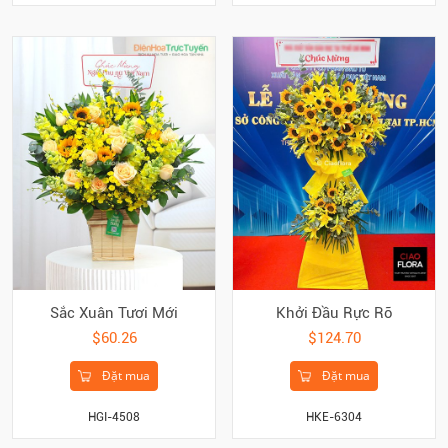
Sắc Xuân Tươi Mới
Khởi Đầu Rực Rỡ
$60.26
$124.70
Đặt mua
Đặt mua
HGI-4508
HKE-6304