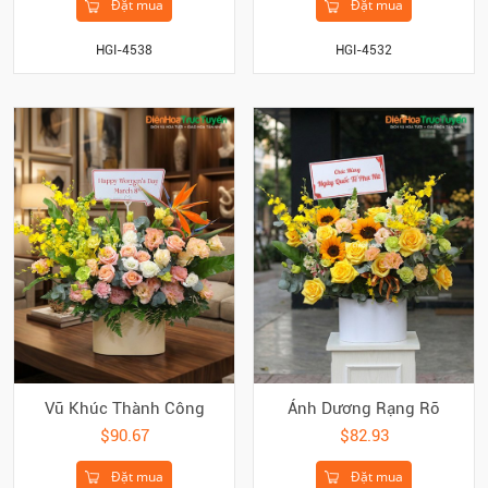
Đặt mua
Đặt mua
HGI-4538
HGI-4532
Vũ Khúc Thành Công
Ánh Dương Rạng Rỡ
$90.67
$82.93
Đặt mua
Đặt mua