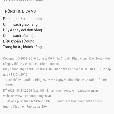
THÔNG TIN DỊCH VỤ
Phương thức thanh toán
Chính sách giao hàng
Hủy & thay đổi đơn hàng
Chính sách bảo mật
Điều khoản sử dụng
Trang hỗ trợ khách hàng
Copyright © 2007-2016 Công ty Cổ Phần Chuyển Phát Nhanh Điện Hoa - Một
công ty thành viên của Interflora toàn cầu
Giấy chứng nhận ĐKKD số 0311502940 do Sở Kế hoạch & Đầu tư TP. HCM cấp
ngày 19/01/2012
Trụ sở chính: Ciaoflora Bldg 260/4/46 Nguyễn Thái Bình, P.12, Quận Tân Bình,
TPHCM
ĐT: (028) 38.112.666 (ext. 10) - Email:
xinchaoatdienhoatructuyen.vn
-
Website:
www.dienhoatructuyen.vn
Thiết kế & phát triển bởi Phòng CNTT Ciaoflora ® Hoạt động tốt trên môi
trường
Chrome
-
Firefox
và IE9+