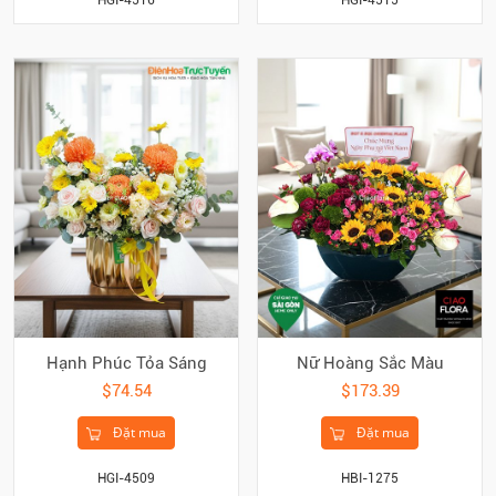
Hạnh Phúc Tỏa Sáng
Nữ Hoàng Sắc Màu
$74.54
$173.39
Đặt mua
Đặt mua
HGI-4509
HBI-1275