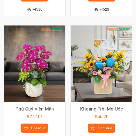
HGI-4530
HGI-4529
Phú Quý Viên Mãn
Khoảng Trời Mơ Ước
$272.01
$60.26
Đặt mua
Đặt mua