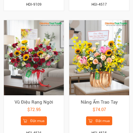
HDI-9109
HGI-4517
Vũ Điệu Rạng Ngời
Nắng Ấm Trao Tay
$72.95
$74.07
Đặt mua
Đặt mua
HGI-4516
HGI-4515