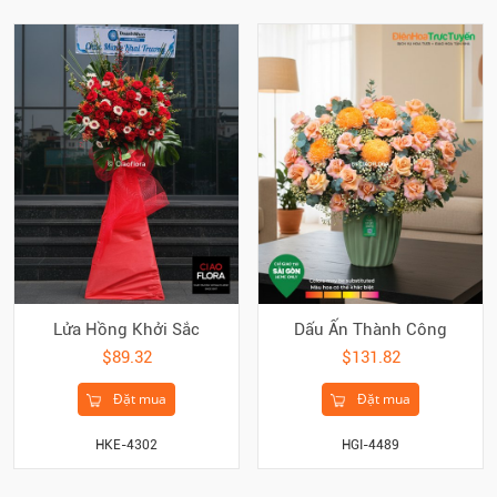
Lửa Hồng Khởi Sắc
Dấu Ấn Thành Công
$89.32
$131.82
Đặt mua
Đặt mua
HKE-4302
HGI-4489