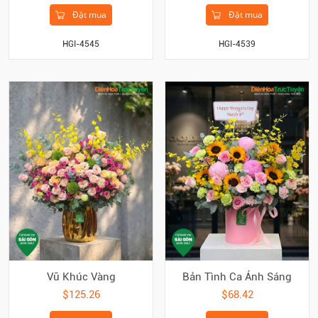
Đặt mua
Đặt mua
HGI-4545
HGI-4539
Vũ Khúc Vàng
Bản Tình Ca Ánh Sáng
$125.26
$68.42