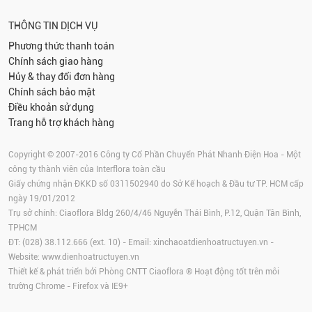
THÔNG TIN DỊCH VỤ
Phương thức thanh toán
Chính sách giao hàng
Hủy & thay đổi đơn hàng
Chính sách bảo mật
Điều khoản sử dụng
Trang hỗ trợ khách hàng
Copyright © 2007-2016 Công ty Cổ Phần Chuyển Phát Nhanh Điện Hoa - Một
công ty thành viên của Interflora toàn cầu
Giấy chứng nhận ĐKKD số 0311502940 do Sở Kế hoạch & Đầu tư TP. HCM cấp
ngày 19/01/2012
Trụ sở chính: Ciaoflora Bldg 260/4/46 Nguyễn Thái Bình, P.12, Quận Tân Bình,
TPHCM
ĐT: (028) 38.112.666 (ext. 10) - Email:
xinchaoatdienhoatructuyen.vn
-
Website:
www.dienhoatructuyen.vn
Thiết kế & phát triển bởi Phòng CNTT Ciaoflora ® Hoạt động tốt trên môi
trường
Chrome
-
Firefox
và IE9+