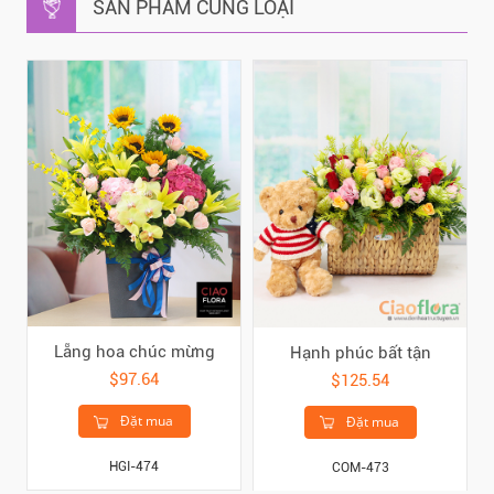
SẢN PHẨM CÙNG LOẠI
Lẵng hoa chúc mừng
Hạnh phúc bất tận
$97.64
$125.54
Đặt mua
Đặt mua
HGI-474
COM-473