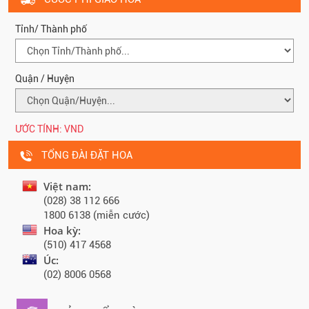
Tỉnh/ Thành phố
Quận / Huyện
ƯỚC TÍNH:
VND
TỔNG ĐÀI ĐẶT HOA
Việt nam:
(028) 38 112 666
1800 6138 (miễn cước)
Hoa kỳ:
(510) 417 4568
Úc:
(02) 8006 0568