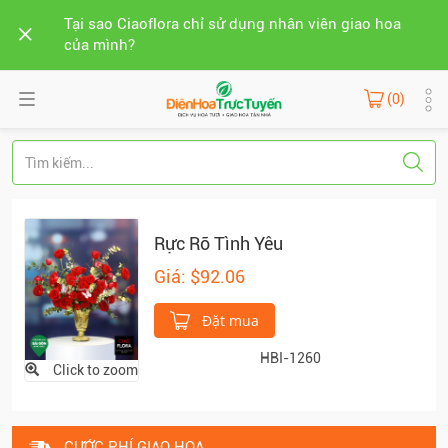
Tại sao Ciaoflora chỉ sử dụng nhân viên giao hoa
của mình?
(0)
Rực Rỡ Tình Yêu
Giá: $92.06
Đặt mua
HBI-1260
Click to zoom
CƯỚC PHÍ GIAO HOA