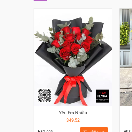
Yêu Em Nhiều
$49.52
Đặt mua
HBO-009
HKE-