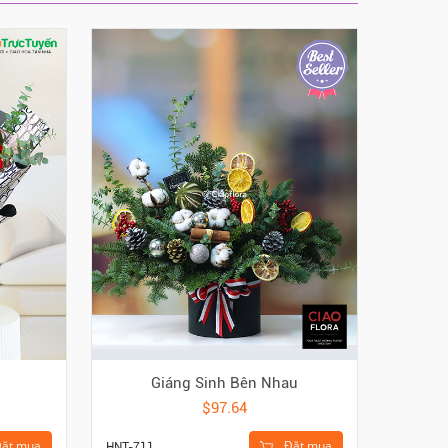
Giáng Sinh Bên Nhau
$97.64
ặt mua
Đặt mua
HNT-711
HBO-019