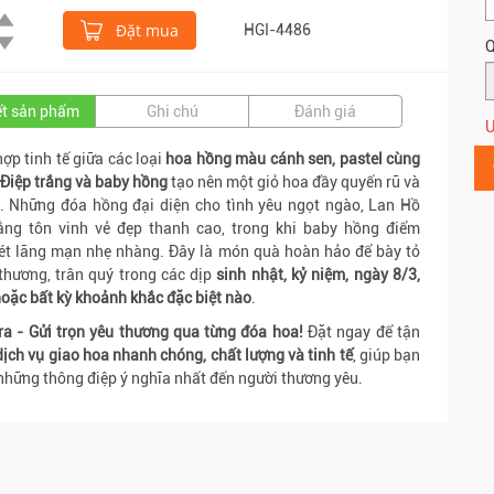
Đặt mua
HGI-4486
Q
iết sản phẩm
Ghi chú
Đánh giá
Ư
hợp tinh tế giữa các loại
hoa hồng màu cánh sen, pastel cùng
Điệp trắng và baby hồng
tạo nên một giỏ hoa đầy quyến rũ và
. Những đóa hồng đại diện cho tình yêu ngọt ngào, Lan Hồ
rắng tôn vinh vẻ đẹp thanh cao, trong khi baby hồng điểm
ét lãng mạn nhẹ nhàng. Đây là món quà hoàn hảo để bày tỏ
thương, trân quý trong các dịp
sinh nhật, kỷ niệm, ngày 8/3,
oặc bất kỳ khoảnh khắc đặc biệt nào
.
ra - Gửi trọn yêu thương qua từng đóa hoa!
Đặt ngay để tận
dịch vụ giao hoa nhanh chóng, chất lượng và tinh tế
, giúp bạn
 những thông điệp ý nghĩa nhất đến người thương yêu.