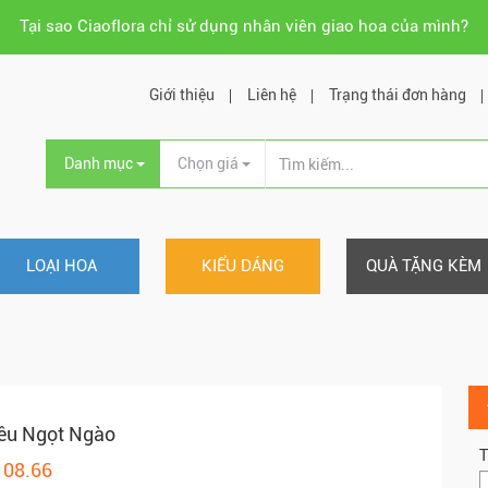
Tại sao Ciaoflora chỉ sử dụng nhân viên giao hoa của mình?
Giới thiệu
Liên hệ
Trạng thái đơn hàng
Danh mục
Chọn giá
LOẠI HOA
KIỂU DÁNG
QUÀ TẶNG KÈM
êu Ngọt Ngào
T
108.66