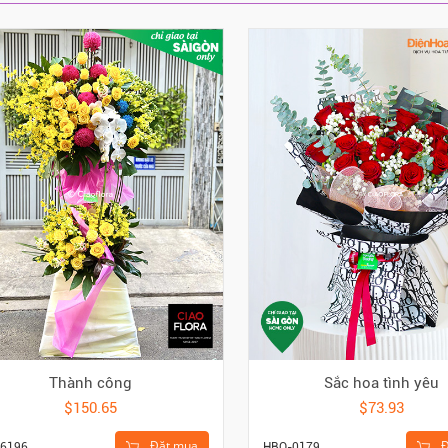
Thành công
Sắc hoa tình yêu
$150.65
$73.93
Đặt mua
Đ
6196
HBO-0179