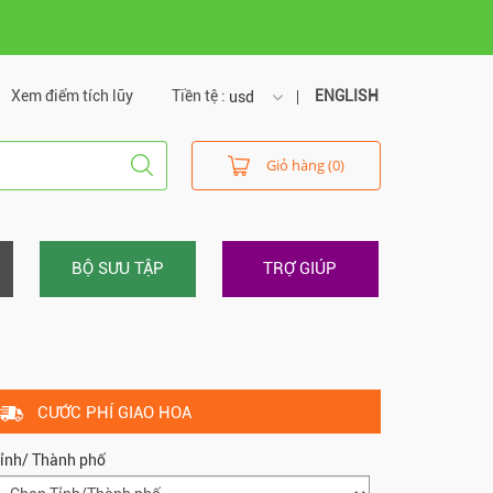
Xem điểm tích lũy
Tiền tệ :
ENGLISH
usd
usd
Giỏ hàng (0)
vnd
BỘ SƯU TẬP
TRỢ GIÚP
CƯỚC PHÍ GIAO HOA
ỉnh/ Thành phố