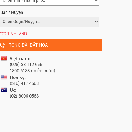
uận / Huyện
ỚC TÍNH:
VND
TỔNG ĐÀI ĐẶT HOA
Việt nam:
(028) 38 112 666
1800 6138 (miễn cước)
Hoa kỳ:
(510) 417 4568
Úc:
(02) 8006 0568