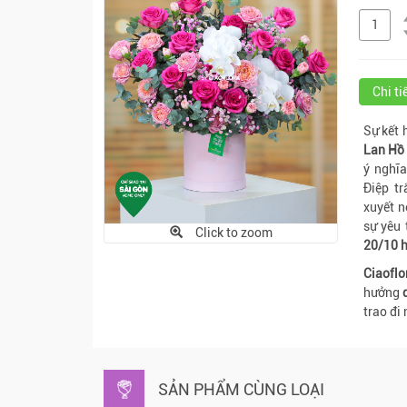
Chi t
Sự kết 
Lan Hồ 
ý nghĩa
Điệp t
xuyết n
sự yêu 
Click to zoom
20/10 h
Ciaoflo
hưởng
trao đi
SẢN PHẨM CÙNG LOẠI