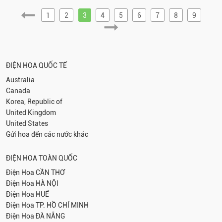
1
2
3
4
5
6
7
8
9
ĐIỆN HOA QUỐC TẾ
Australia
Canada
Korea, Republic of
United Kingdom
United States
Gửi hoa đến các nước khác
ĐIỆN HOA TOÀN QUỐC
Điện Hoa
CẦN THƠ
Điện Hoa
HÀ NỘI
Điện Hoa
HUẾ
Điện Hoa
TP. HỒ CHÍ MINH
Điện Hoa
ĐÀ NẴNG