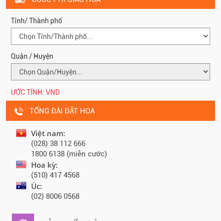
Tỉnh/ Thành phố
Quận / Huyện
ƯỚC TÍNH:
VND
TỔNG ĐÀI ĐẶT HOA
Việt nam:
(028) 38 112 666
1800 6138 (miễn cước)
Hoa kỳ:
(510) 417 4568
Úc:
(02) 8006 0568