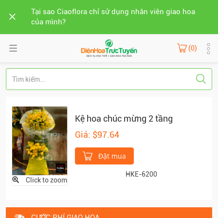
Tại sao Ciaoflora chỉ sử dụng nhân viên giao hoa
của mình?
(0)
Kệ hoa chúc mừng 2 tầng
Giá: $97.64
Đặt mua
HKE-6200
Click to zoom
CƯỚC PHÍ GIAO HOA