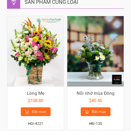
SẢN PHẨM CÙNG LOẠI
Lòng Mẹ
Nỗi nhớ mùa Đông
$108.80
$40.45
Đặt mua
Đặt mua
HGI-4221
HBI-130