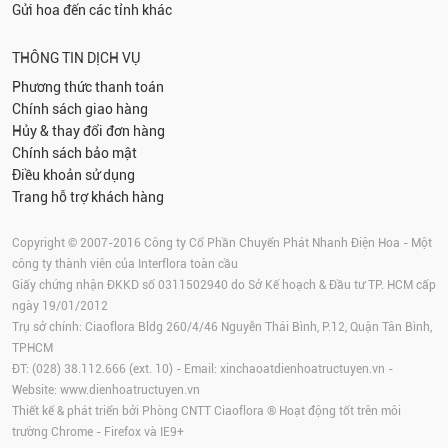
Gửi hoa đến các tỉnh khác
THÔNG TIN DỊCH VỤ
Phương thức thanh toán
Chính sách giao hàng
Hủy & thay đổi đơn hàng
Chính sách bảo mật
Điều khoản sử dụng
Trang hỗ trợ khách hàng
Copyright © 2007-2016 Công ty Cổ Phần Chuyển Phát Nhanh Điện Hoa - Một
công ty thành viên của Interflora toàn cầu
Giấy chứng nhận ĐKKD số 0311502940 do Sở Kế hoạch & Đầu tư TP. HCM cấp
ngày 19/01/2012
Trụ sở chính: Ciaoflora Bldg 260/4/46 Nguyễn Thái Bình, P.12, Quận Tân Bình,
TPHCM
ĐT: (028) 38.112.666 (ext. 10) - Email:
xinchaoatdienhoatructuyen.vn
-
Website:
www.dienhoatructuyen.vn
Thiết kế & phát triển bởi Phòng CNTT Ciaoflora ® Hoạt động tốt trên môi
trường
Chrome
-
Firefox
và IE9+