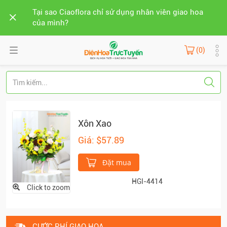
Tại sao Ciaoflora chỉ sử dụng nhân viên giao hoa
của mình?
(0)
Xôn Xao
Giá: $57.89
Đặt mua
HGI-4414
Click to zoom
CƯỚC PHÍ GIAO HOA