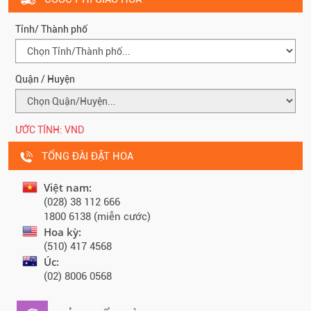
Tỉnh/ Thành phố
Quận / Huyện
ƯỚC TÍNH:
VND
TỔNG ĐÀI ĐẶT HOA
Việt nam:
(028) 38 112 666
1800 6138 (miễn cước)
Hoa kỳ:
(510) 417 4568
Úc:
(02) 8006 0568