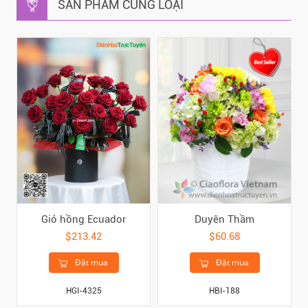
SẢN PHẨM CÙNG LOẠI
Giỏ hồng Ecuador
Duyên Thầm
$213.42
$60.68
Đặt mua
Đặt mua
HGI-4325
HBI-188