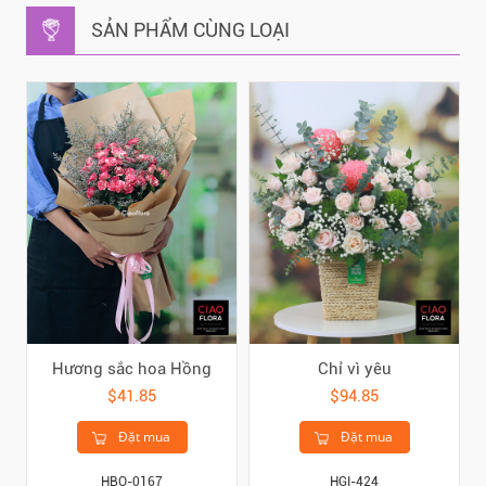
SẢN PHẨM CÙNG LOẠI
Hương sắc hoa Hồng
Chỉ vì yêu
$41.85
$94.85
Đặt mua
Đặt mua
HBO-0167
HGI-424