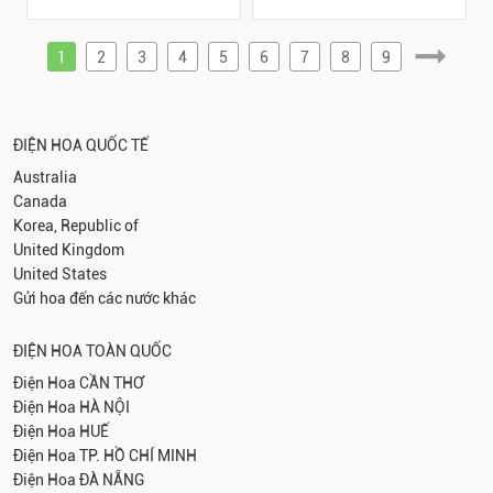
1
2
3
4
5
6
7
8
9
ĐIỆN HOA QUỐC TẾ
Australia
Canada
Korea, Republic of
United Kingdom
United States
Gửi hoa đến các nước khác
ĐIỆN HOA TOÀN QUỐC
Điện Hoa
CẦN THƠ
Điện Hoa
HÀ NỘI
Điện Hoa
HUẾ
Điện Hoa
TP. HỒ CHÍ MINH
Điện Hoa
ĐÀ NẴNG