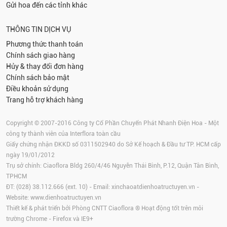
Gửi hoa đến các tỉnh khác
THÔNG TIN DỊCH VỤ
Phương thức thanh toán
Chính sách giao hàng
Hủy & thay đổi đơn hàng
Chính sách bảo mật
Điều khoản sử dụng
Trang hỗ trợ khách hàng
Copyright © 2007-2016 Công ty Cổ Phần Chuyển Phát Nhanh Điện Hoa - Một
công ty thành viên của Interflora toàn cầu
Giấy chứng nhận ĐKKD số 0311502940 do Sở Kế hoạch & Đầu tư TP. HCM cấp
ngày 19/01/2012
Trụ sở chính: Ciaoflora Bldg 260/4/46 Nguyễn Thái Bình, P.12, Quận Tân Bình,
TPHCM
ĐT: (028) 38.112.666 (ext. 10) - Email:
xinchaoatdienhoatructuyen.vn
-
Website:
www.dienhoatructuyen.vn
Thiết kế & phát triển bởi Phòng CNTT Ciaoflora ® Hoạt động tốt trên môi
trường
Chrome
-
Firefox
và IE9+