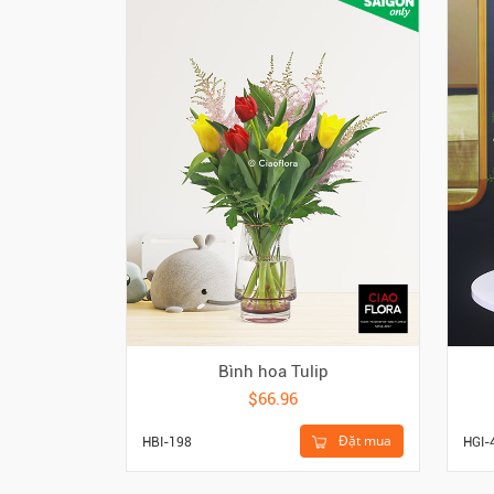
Bình hoa Tulip
$66.96
Đặt mua
HBI-198
HGI-