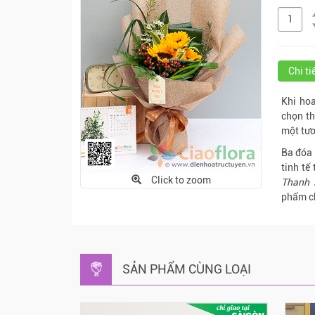
Chi t
Khi hoa
chọn th
một tươ
Ba đóa
tinh tế
Click to zoom
Thanh 
phẩm ch
SẢN PHẨM CÙNG LOẠI