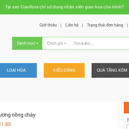
Tại sao Ciaoflora chỉ sử dụng nhân viên giao hoa của mình?
Giới thiệu
Liên hệ
Trạng thái đơn hàng
Danh mục
Chọn giá
LOẠI HOA
KIỂU DÁNG
QUÀ TẶNG KÈM
ương nồng cháy
T
41.85