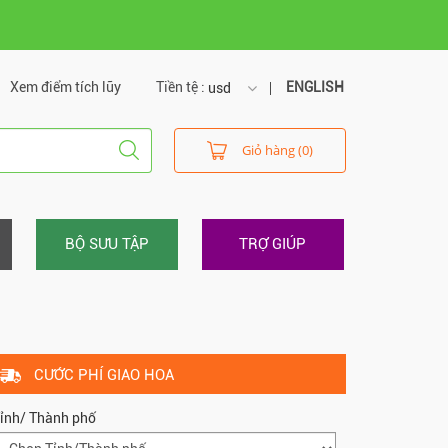
Xem điểm tích lũy
Tiền tệ :
ENGLISH
usd
usd
Giỏ hàng (0)
vnd
BỘ SƯU TẬP
TRỢ GIÚP
CƯỚC PHÍ GIAO HOA
ỉnh/ Thành phố