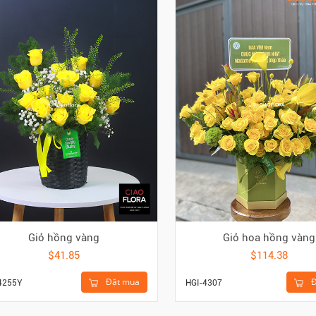
Giỏ hồng vàng
Giỏ hoa hồng vàng
$41.85
$114.38
Đặt mua
Đ
4255Y
HGI-4307