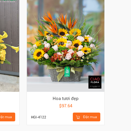
Hoa tươi đẹp
$97.64
ặt mua
Đặt mua
HGI-4122
HGI-424