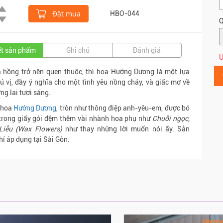
Đặt mua
HBO-044
Q
iết sản phẩm
Ghi chú
Đánh giá
Ư
 hồng trở nên quen thuộc, thì hoa Hướng Dương là một lựa
ú vị, đầy ý nghĩa cho một tình yêu nồng cháy, và giấc mơ về
ng lai tươi sáng.
 hoa
Hướng Dương
, tròn như thông điệp anh-yêu-em, được bó
 trong giấy gói đệm thêm vài nhành hoa phụ như
Chuỗi ngọc,
Liễu (Wax Flowers)
như thay những lời muốn nói ấy. Sản
ỉ áp dụng tại Sài Gòn.