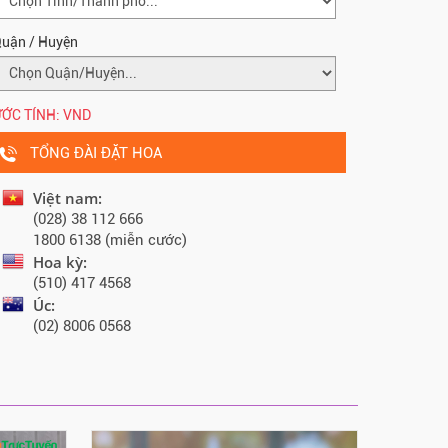
uận / Huyện
ỚC TÍNH:
VND
TỔNG ĐÀI ĐẶT HOA
Việt nam:
(028) 38 112 666
1800 6138 (miễn cước)
Hoa kỳ:
(510) 417 4568
Úc:
(02) 8006 0568