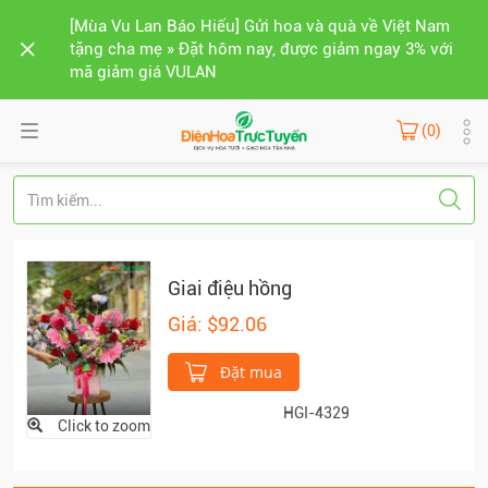
[Mùa Vu Lan Báo Hiếu] Gửi hoa và quà về Việt Nam
tặng cha mẹ » Đặt hôm nay, được giảm ngay 3% với
mã giảm giá VULAN
(0)
Giai điệu hồng
Giá: $92.06
Đặt mua
HGI-4329
Click to zoom