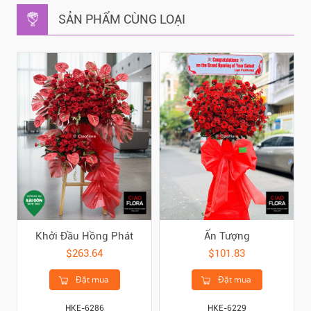
SẢN PHẨM CÙNG LOẠI
Khởi Đầu Hồng Phát
Ấn Tượng
$263.64
$101.83
Đặt mua
Đặt mua
HKE-6286
HKE-6229