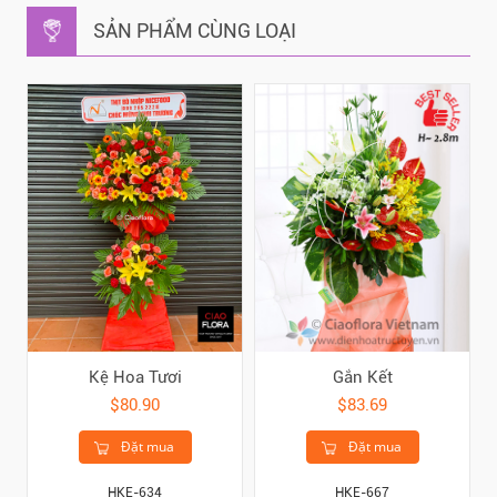
SẢN PHẨM CÙNG LOẠI
Kệ Hoa Tươi
Gắn Kết
$80.90
$83.69
Đặt mua
Đặt mua
HKE-634
HKE-667