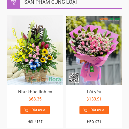
SẢN PHẨM CÙNG LOẠI
Như khúc tình ca
Lời yêu
$68.35
$133.91
Đặt mua
Đặt mua
HGI-4167
HBO-071