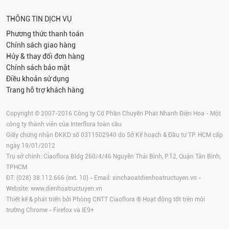
THÔNG TIN DỊCH VỤ
Phương thức thanh toán
Chính sách giao hàng
Hủy & thay đổi đơn hàng
Chính sách bảo mật
Điều khoản sử dụng
Trang hỗ trợ khách hàng
Copyright © 2007-2016 Công ty Cổ Phần Chuyển Phát Nhanh Điện Hoa - Một
công ty thành viên của Interflora toàn cầu
Giấy chứng nhận ĐKKD số 0311502940 do Sở Kế hoạch & Đầu tư TP. HCM cấp
ngày 19/01/2012
Trụ sở chính: Ciaoflora Bldg 260/4/46 Nguyễn Thái Bình, P.12, Quận Tân Bình,
TPHCM
ĐT: (028) 38.112.666 (ext. 10) - Email:
xinchaoatdienhoatructuyen.vn
-
Website:
www.dienhoatructuyen.vn
Thiết kế & phát triển bởi Phòng CNTT Ciaoflora ® Hoạt động tốt trên môi
trường
Chrome
-
Firefox
và IE9+