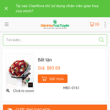
Tại sao Ciaoflora chỉ sử dụng nhân viên giao hoa
của mình?
(0)
Bất tận
Giá: $83.69
Đặt mua
HBO-0161
Click to zoom
CƯỚC PHÍ GIAO HOA