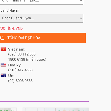
uận / Huyện
ỚC TÍNH:
VND
TỔNG ĐÀI ĐẶT HOA
Việt nam:
(028) 38 112 666
1800 6138 (miễn cước)
Hoa kỳ:
(510) 417 4568
Úc:
(02) 8006 0568