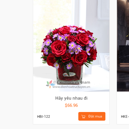
Hãy yêu nhau đi
$66.96
Đặt mua
HBI-122
HKE-