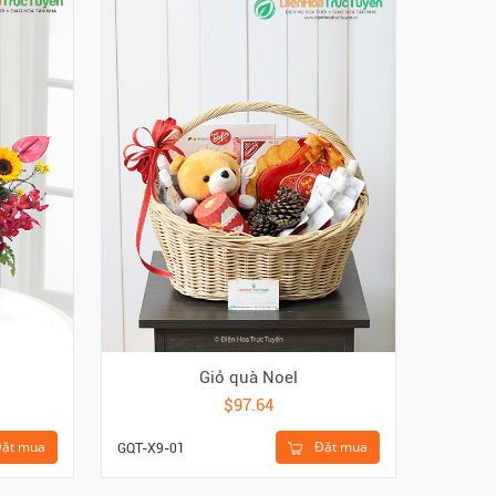
Giỏ quà Noel
$97.64
ặt mua
Đặt mua
GQT-X9-01
HKE-628