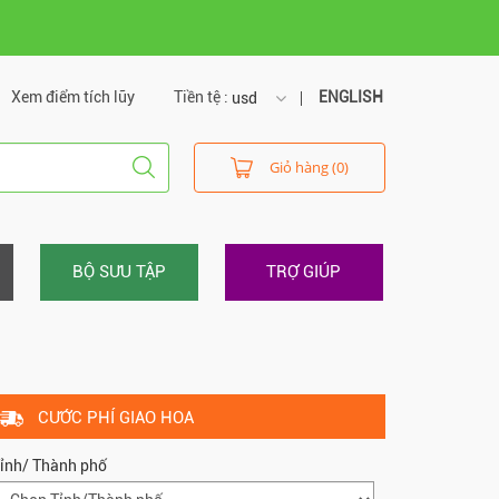
Xem điểm tích lũy
Tiền tệ :
ENGLISH
usd
usd
Giỏ hàng (0)
vnd
BỘ SƯU TẬP
TRỢ GIÚP
CƯỚC PHÍ GIAO HOA
ỉnh/ Thành phố