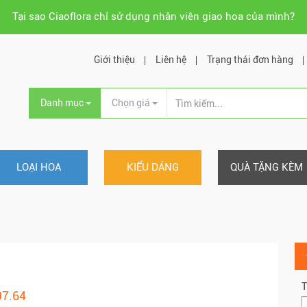
Tại sao Ciaoflora chỉ sử dụng nhân viên giao hoa của mình?
Giới thiệu
Liên hệ
Trạng thái đơn hàng
Danh mục
Chọn giá
LOẠI HOA
KIỂU DÁNG
QUÀ TẶNG KÈM
T
97.64