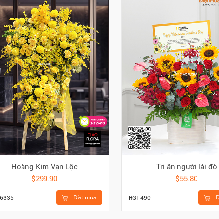
Hoàng Kim Vạn Lộc
Tri ân người lái đò
$299.90
$55.80
Đặt mua
Đ
6335
HGI-490