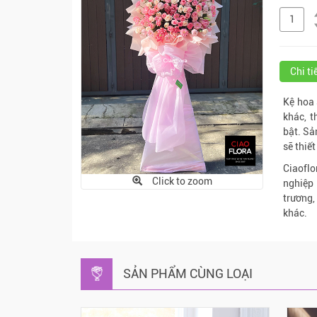
Chi t
Kệ hoa 
khác, 
bật. Sả
sẽ thiế
Ciaoflo
Click to zoom
nghiệp 
trương,
khác.
SẢN PHẨM CÙNG LOẠI