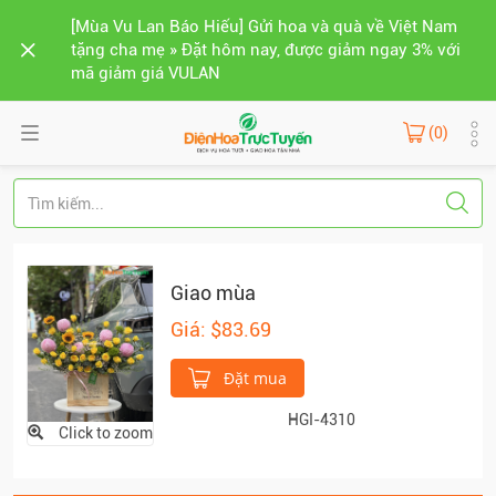
[Mùa Vu Lan Báo Hiếu] Gửi hoa và quà về Việt Nam
tặng cha mẹ » Đặt hôm nay, được giảm ngay 3% với
mã giảm giá VULAN
(0)
Giao mùa
Giá: $83.69
Đặt mua
HGI-4310
Click to zoom