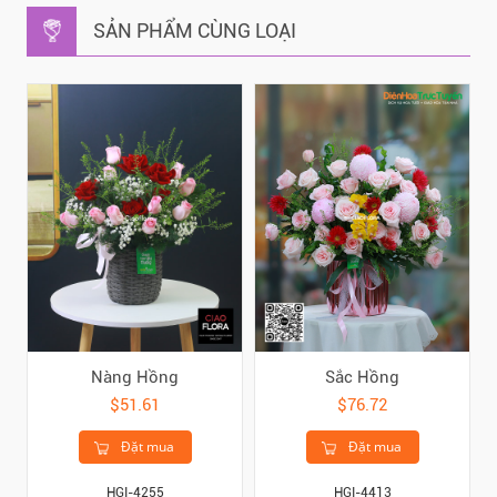
SẢN PHẨM CÙNG LOẠI
Nàng Hồng
Sắc Hồng
$51.61
$76.72
Đặt mua
Đặt mua
HGI-4255
HGI-4413