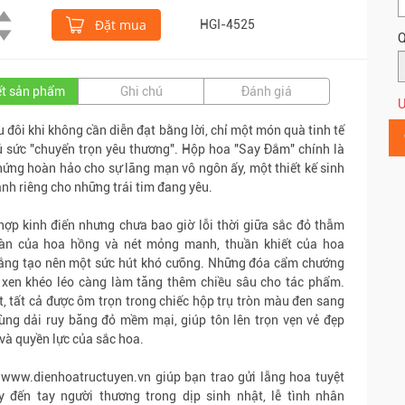
Đặt mua
HGI-4525
Q
iết sản phẩm
Ghi chú
Đánh giá
Ư
u đôi khi không cần diễn đạt bằng lời, chỉ một món quà tinh tế
 sức "chuyển trọn yêu thương". Hộp hoa "Say Đắm" chính là
ứng hoàn hảo cho sự lãng mạn vô ngôn ấy, một thiết kế sinh
ành riêng cho những trái tim đang yêu.
hợp kinh điển nhưng chưa bao giờ lỗi thời giữa sắc đỏ thẫm
àn của hoa hồng và nét mỏng manh, thuần khiết của hoa
rắng tạo nên một sức hút khó cưỡng. Những đóa cẩm chướng
 xen khéo léo càng làm tăng thêm chiều sâu cho tác phẩm.
t, tất cả được ôm trọn trong chiếc hộp trụ tròn màu đen sang
ùng dải ruy băng đỏ mềm mại, giúp tôn lên trọn vẹn vẻ đẹp
 và quyền lực của sắc hoa.
www.dienhoatructuyen.vn giúp bạn trao gửi lẵng hoa tuyệt
y đến tay người thương trong dịp sinh nhật, lễ tình nhân