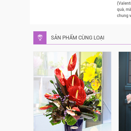
(Valent
quà, mà
chung v
SẢN PHẨM CÙNG LOẠI