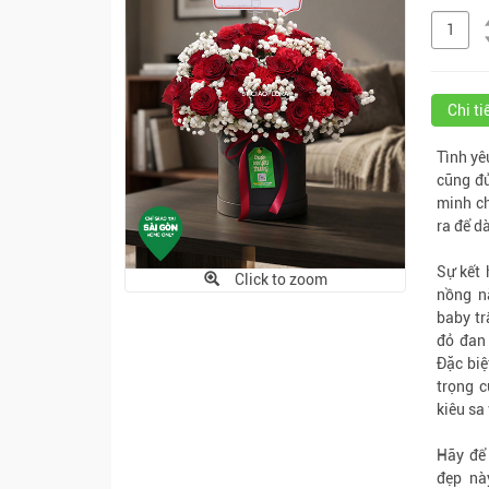
Chi t
Tình yê
cũng đủ
minh ch
ra để d
Sự kết 
Click to zoom
nồng n
baby t
đỏ đan
Đặc biệ
trọng c
kiêu sa
Hãy để 
đẹp nà