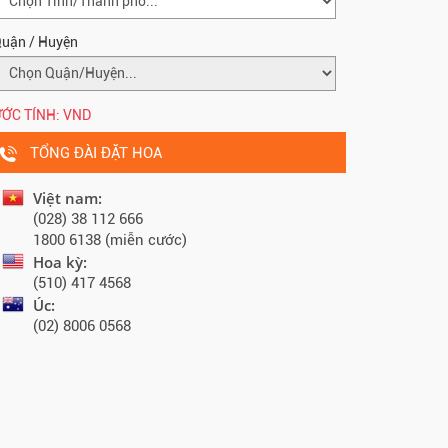
uận / Huyện
ỚC TÍNH:
VND
TỔNG ĐÀI ĐẶT HOA
Việt nam:
(028) 38 112 666
1800 6138 (miễn cước)
Hoa kỳ:
(510) 417 4568
Úc:
(02) 8006 0568