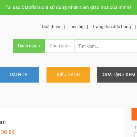
Tại sao Ciaoflora chỉ sử dụng nhân viên giao hoa của mình?
Giới thiệu
Liên hệ
Trạng thái đơn hàng
Danh mục
Chọn giá
LOẠI HOA
KIỂU DÁNG
QUÀ TẶNG KÈM
ắm
T
136.84