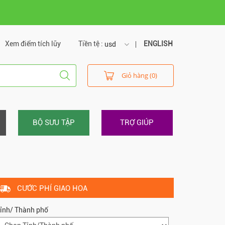
Xem điểm tích lũy
Tiền tệ :
ENGLISH
usd
usd
Giỏ hàng (0)
vnd
BỘ SƯU TẬP
TRỢ GIÚP
CƯỚC PHÍ GIAO HOA
ỉnh/ Thành phố