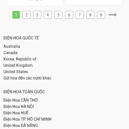
1
2
3
4
5
6
7
8
9
ĐIỆN HOA QUỐC TẾ
Australia
Canada
Korea, Republic of
United Kingdom
United States
Gửi hoa đến các nước khác
ĐIỆN HOA TOÀN QUỐC
Điện Hoa
CẦN THƠ
Điện Hoa
HÀ NỘI
Điện Hoa
HUẾ
Điện Hoa
TP. HỒ CHÍ MINH
Điện Hoa
ĐÀ NẴNG