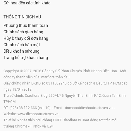
Gửi hoa đến các tỉnh khác
THÔNG TIN DỊCH VỤ
Phương thức thanh toán
Chính sách giao hàng
Hủy & thay đổi đơn hàng
Chính sách bảo mật
Điều khoản sử dụng
Trang hỗ trợ khách hàng
Copyright © 2007-2016 Công ty Cổ Phần Chuyển Phát Nhanh Điện Hoa - Một
công ty thành viên của Interflora toàn cầu
Giấy chứng nhận ĐKKD số 0311502940 do Sở Kế hoạch & Đầu tư TP. HCM cấp
ngày 19/01/2012
Trụ sở chính: Ciaoflora Bldg 260/4/46 Nguyễn Thái Bình, P.12, Quận Tân Bình,
TPHCM
ĐT: (028) 38.112.666 (ext. 10) - Email:
xinchaoatdienhoatructuyen.vn
-
Website:
www.dienhoatructuyen.vn
Thiết kế & phát triển bởi Phòng CNTT Ciaoflora ® Hoạt động tốt trên môi
trường
Chrome
-
Firefox
và IE9+