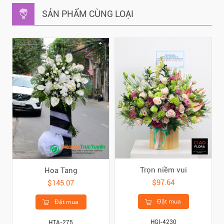
SẢN PHẨM CÙNG LOẠI
Trọn niềm vui
Hoa Tang
$97.64
$145.07
Đặt mua
Đặt mua
HGI-4230
HTA-275