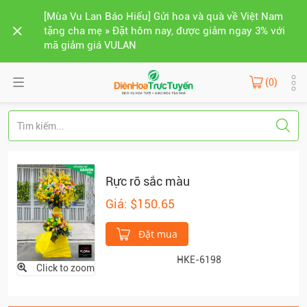
[Mùa Vu Lan Báo Hiếu] Gửi hoa và quà về Việt Nam
tặng cha mẹ » Đặt hôm nay, được giảm ngay 3% với
mã giảm giá VULAN
(0)
Rực rỡ sắc màu
Giá: $150.65
Đặt mua
HKE-6198
Click to zoom