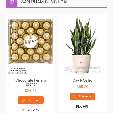
SẢN PHẨM CÙNG LOẠI
Chocolate Ferrero
Cây lưỡi hổ
Rocher
$85.09
$33.48
Đặt mua
Đặt mua
PLA-956
SCL-FR-24V