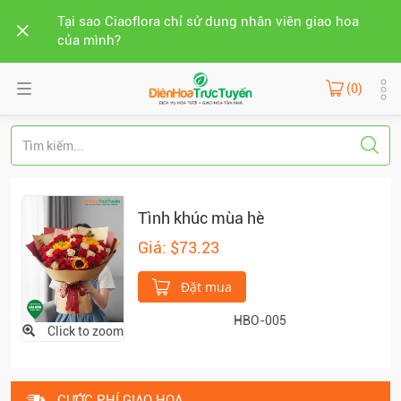
Tại sao Ciaoflora chỉ sử dụng nhân viên giao hoa
của mình?
(0)
Tình khúc mùa hè
Giá: $73.23
Đặt mua
HBO-005
Click to zoom
CƯỚC PHÍ GIAO HOA