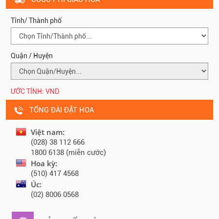
Tỉnh/ Thành phố
Quận / Huyện
ƯỚC TÍNH:
VND
TỔNG ĐÀI ĐẶT HOA
Việt nam:
(028) 38 112 666
1800 6138 (miễn cước)
Hoa kỳ:
(510) 417 4568
Úc:
(02) 8006 0568