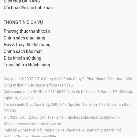
Điện Hoa
ĐÀ NẴNG
Gửi hoa đến các tỉnh khác
THÔNG TIN DỊCH VỤ
Phương thức thanh toán
Chính sách giao hàng
Hủy & thay đổi đơn hàng
Chính sách bảo mật
Điều khoản sử dụng
Trang hỗ trợ khách hàng
Copyright © 2007-2016 Công ty Cổ Phần Chuyển Phát Nhanh Điện Hoa - Một
công ty thành viên của Interflora toàn cầu
Giấy chứng nhận ĐKKD số 0311502940 do Sở Kế hoạch & Đầu tư TP. HCM cấp
ngày 19/01/2012
Trụ sở chính: Ciaoflora Bldg 260/4/46 Nguyễn Thái Bình, P.12, Quận Tân Bình,
TPHCM
ĐT: (028) 38.112.666 (ext. 10) - Email:
xinchaoatdienhoatructuyen.vn
-
Website:
www.dienhoatructuyen.vn
Thiết kế & phát triển bởi Phòng CNTT Ciaoflora ® Hoạt động tốt trên môi
trường
Chrome
-
Firefox
và IE9+