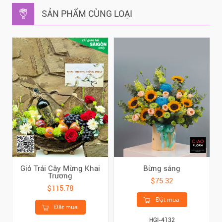
SẢN PHẨM CÙNG LOẠI
Giỏ Trái Cây Mừng Khai
Bừng sáng
Trương
$75.32
$115.78
Đặt mua
Đặt mua
HGI-4132