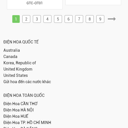
GTC-OT01
1
2
3
4
5
6
7
8
9
ĐIỆN HOA QUỐC TẾ
Australia
Canada
Korea, Republic of
United Kingdom
United States
Gửi hoa đến các nước khác
ĐIỆN HOA TOÀN QUỐC
Điện Hoa
CẦN THƠ
Điện Hoa
HÀ NỘI
Điện Hoa
HUẾ
Điện Hoa
TP. HỒ CHÍ MINH