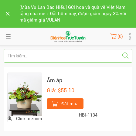
[Mùa Vu Lan Báo Hiếu] Gửi hoa và quà về Việt Nam
tặng cha mẹ » Đặt hôm nay, được giảm ngay 3% với
mã giảm giá VULAN
(0)
Ấm áp
Giá: $55.10
Đặt mua
HBI-1134
Click to zoom