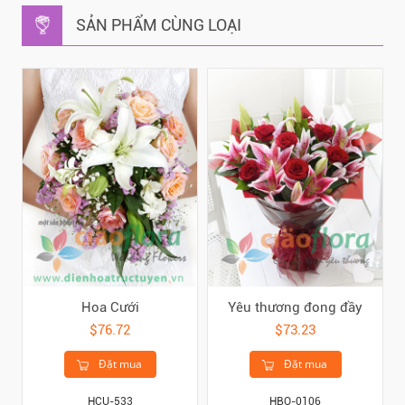
SẢN PHẨM CÙNG LOẠI
Hoa Cưới
Yêu thương đong đầy
$76.72
$73.23
Đặt mua
Đặt mua
HCU-533
HBO-0106