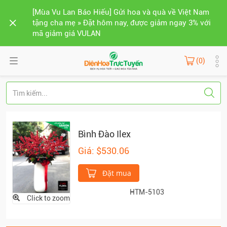
[Mùa Vu Lan Báo Hiếu] Gửi hoa và quà về Việt Nam
tặng cha mẹ » Đặt hôm nay, được giảm ngay 3% với
mã giảm giá VULAN
(0)
Bình Đào Ilex
Giá: $530.06
Đặt mua
HTM-5103
Click to zoom