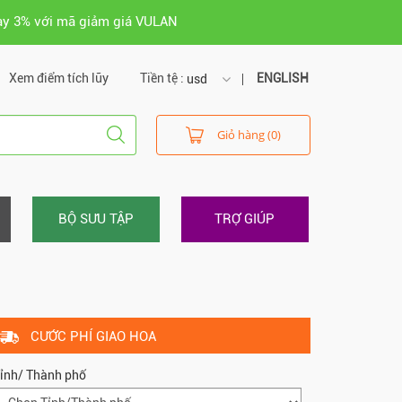
ay 3% với mã giảm giá VULAN
Xem điểm tích lũy
Tiền tệ :
ENGLISH
usd
usd
Giỏ hàng (0)
vnd
BỘ SƯU TẬP
TRỢ GIÚP
CƯỚC PHÍ GIAO HOA
ỉnh/ Thành phố