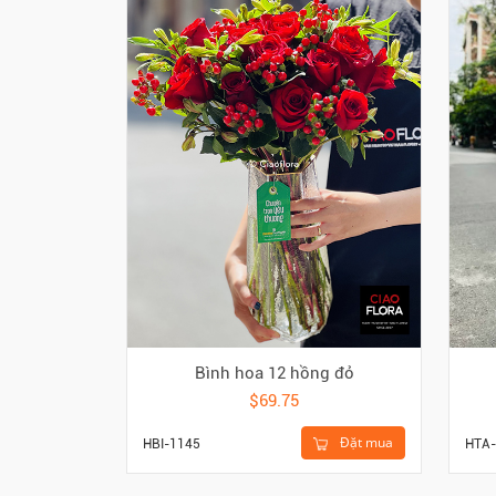
Bình hoa 12 hồng đỏ
$69.75
Đặt mua
HBI-1145
HTA-