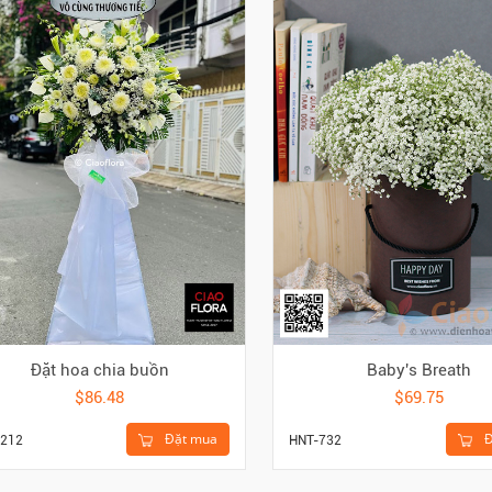
Đặt hoa chia buồn
Baby's Breath
$86.48
$69.75
Đặt mua
Đ
212
HNT-732