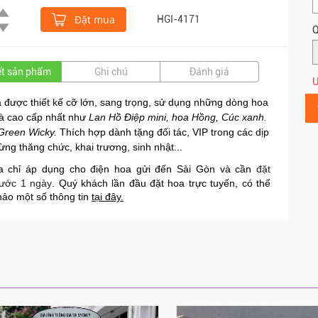
Đặt mua
HGI-4171
Q
iết sản phẩm
Ghi chú
Đánh giá
Ư
 được thiết kế cỡ lớn, sang trọng, sử dụng những dòng hoa
và cao cấp nhất như
Lan Hồ Điệp mini, hoa Hồng, Cúc xanh.
 Green Wicky.
Thích hợp dành tặng đối tác, VIP trong các dịp
ng thăng chức, khai trương, sinh nhật...
a chỉ áp dụng cho điện hoa gửi đến Sài Gòn và cần
đ
ặt
ước 1 ngày
.
Quý khách lần đầu đặt hoa trực tuyến, có thể
ảo một số thông tin
tại đây
.