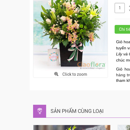
Chi t
Giỏ hoa
tuyển 
Lily và
chúc mừ
Giỏ
ho
Click to zoom
h
àng
tr
tham kh
SẢN PHẨM CÙNG LOẠI