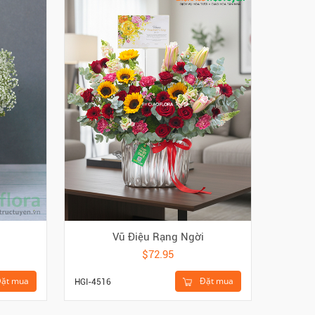
Vũ Điệu Rạng Ngời
Giỏ T
$72.95
Đặt mua
ặt mua
HGI-4516
GTC-OT0