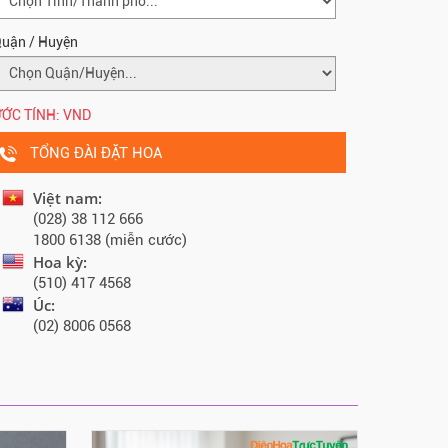
uận / Huyện
ỚC TÍNH:
VND
TỔNG ĐÀI ĐẶT HOA
Việt nam:
(028) 38 112 666
1800 6138 (miễn cước)
Hoa kỳ:
(510) 417 4568
Úc:
(02) 8006 0568