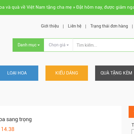
hoa và quà về Việt Nam tặng cha mẹ » Đặt hôm nay, được giảm ng
Giới thiệu
Liên hệ
Trạng thái đơn hàng
Danh mục
Chọn giá
LOẠI HOA
KIỂU DÁNG
QUÀ TẶNG KÈM
oa sang trọng
T
114.38