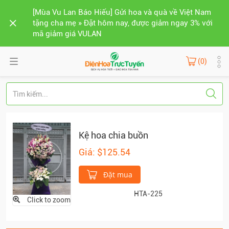
[Mùa Vu Lan Báo Hiếu] Gửi hoa và quà về Việt Nam
tặng cha mẹ » Đặt hôm nay, được giảm ngay 3% với
mã giảm giá VULAN
(0)
Kệ hoa chia buồn
Giá: $125.54
Đặt mua
HTA-225
Click to zoom