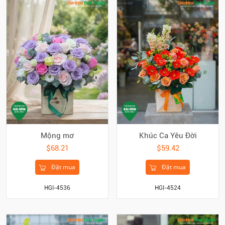
Mộng mơ
Khúc Ca Yêu Đời
$68.21
$59.42
Đặt mua
Đặt mua
HGI-4536
HGI-4524