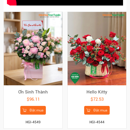
Ơn Sinh Thành
Hello Kitty
$96.11
$72.53
Đặt mua
Đặt mua
HGI-4549
HGI-4544