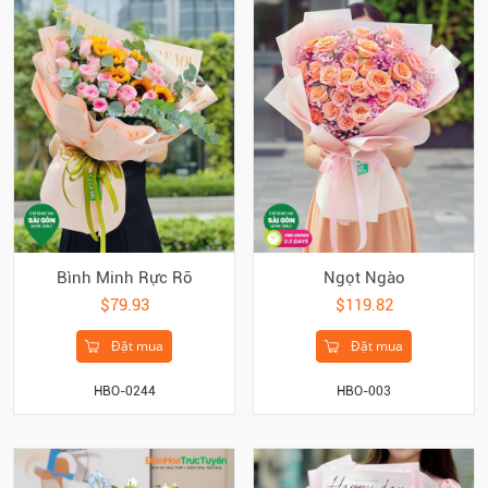
Bình Minh Rực Rỡ
Ngọt Ngào
$79.93
$119.82
Đặt mua
Đặt mua
HBO-0244
HBO-003