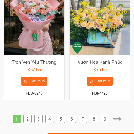
Trọn Vẹn Yêu Thương
Vườn Hoa Hạnh Phúc
$67.65
$75.05
Đặt mua
Đặt mua
HBO-0240
HGI-4428
1
2
3
4
5
6
7
8
9