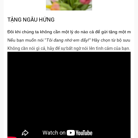
TẶNG NGẪU HỨNG
Đôi khi chúng ta không cần một lý do nào cả để gửi tặng một món 
Nếu bạn muốn nói "
Tôi đang nhớ em đấy!"
Hãy chọn từ bộ sưu tập
Không cần nói gì cả, hãy để sự bất ngờ nói lên tình cảm của bạn...
Đ