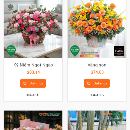
Kỷ Niệm Ngọt Ngào
Vàng son
$83.14
$74.63
Đặt mua
Đặt mua
HGI-4510
HGI-4502