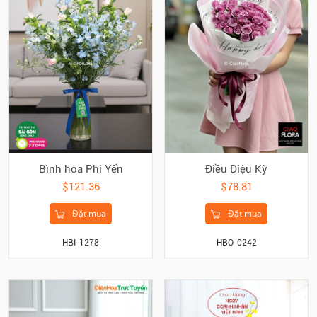
Bình hoa Phi Yến
Điều Diệu Kỳ
$121.36
$78.81
Đặt mua
Đặt mua
HBI-1278
HBO-0242