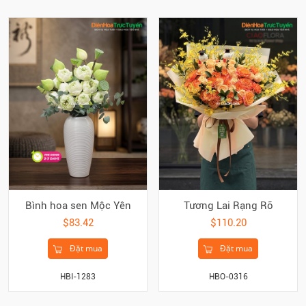
Bình hoa sen Mộc Yên
Tương Lai Rạng Rỡ
$83.42
$110.20
Đặt mua
Đặt mua
HBI-1283
HBO-0316