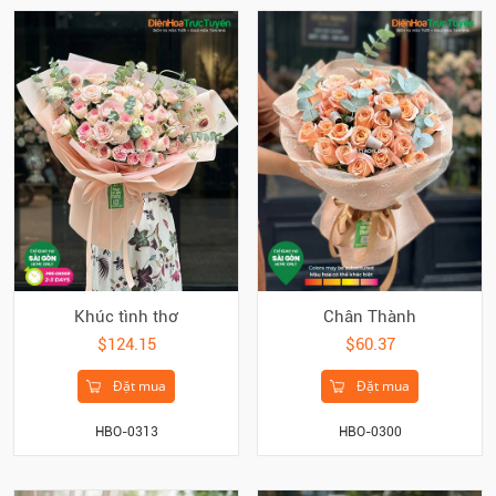
Khúc tình thơ
Chân Thành
$124.15
$60.37
Đặt mua
Đặt mua
HBO-0313
HBO-0300