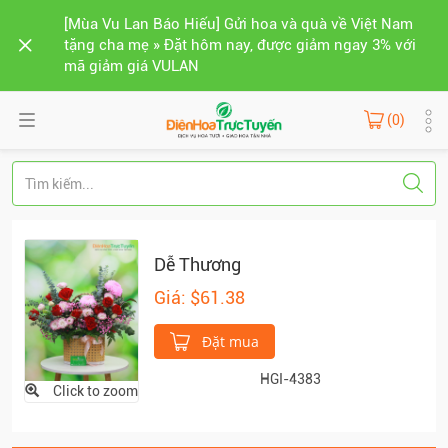
[Mùa Vu Lan Báo Hiếu] Gửi hoa và quà về Việt Nam
tặng cha mẹ » Đặt hôm nay, được giảm ngay 3% với
mã giảm giá VULAN
(0)
Dễ Thương
Giá: $61.38
Đặt mua
HGI-4383
Click to zoom