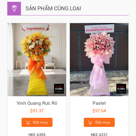
SẢN PHẨM CÙNG LOẠI
Vinh Quang Rực Rỡ
Pastel
$91.37
$97.64
Đặt mua
Đặt mua
HKE-6305
HKE-6231