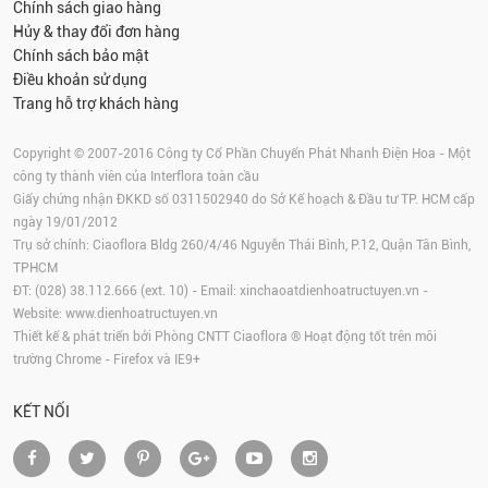
Chính sách giao hàng
Hủy & thay đổi đơn hàng
Chính sách bảo mật
Điều khoản sử dụng
Trang hỗ trợ khách hàng
Copyright © 2007-2016 Công ty Cổ Phần Chuyển Phát Nhanh Điện Hoa - Một
công ty thành viên của Interflora toàn cầu
Giấy chứng nhận ĐKKD số 0311502940 do Sở Kế hoạch & Đầu tư TP. HCM cấp
ngày 19/01/2012
Trụ sở chính: Ciaoflora Bldg 260/4/46 Nguyễn Thái Bình, P.12, Quận Tân Bình,
TPHCM
ĐT: (028) 38.112.666 (ext. 10) - Email:
xinchaoatdienhoatructuyen.vn
-
Website:
www.dienhoatructuyen.vn
Thiết kế & phát triển bởi Phòng CNTT Ciaoflora ® Hoạt động tốt trên môi
trường
Chrome
-
Firefox
và IE9+
KẾT NỐI