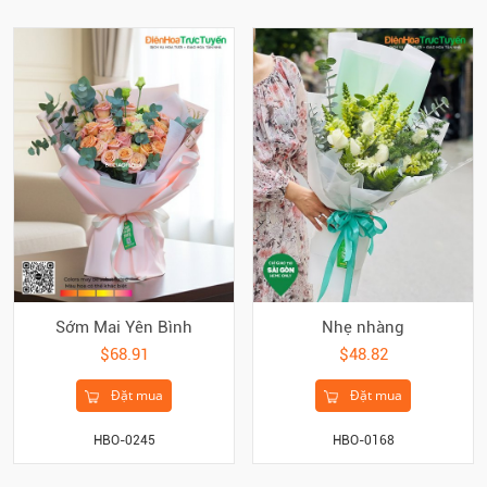
Sớm Mai Yên Bình
Nhẹ nhàng
$68.91
$48.82
Đặt mua
Đặt mua
HBO-0245
HBO-0168