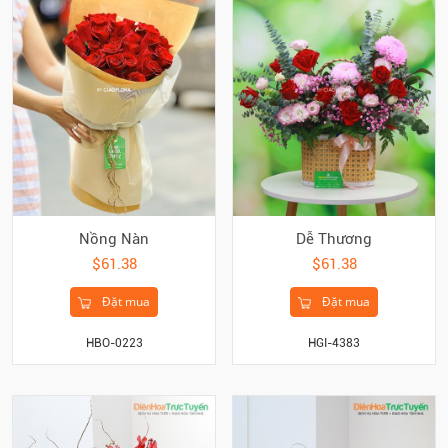
Nồng Nàn
Dễ Thương
$61.38
$61.38
Đặt mua
Đặt mua
HBO-0223
HGI-4383