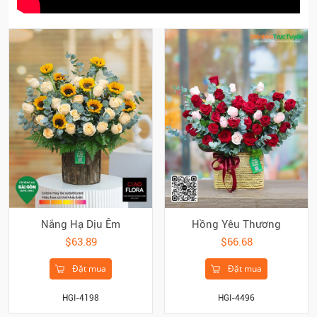
Nắng Hạ Dịu Êm
Hồng Yêu Thương
$63.89
$66.68
Đặt mua
Đặt mua
HGI-4198
HGI-4496