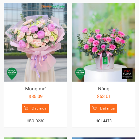
Mộng mơ
Nàng
$85.09
$53.01
Đặt mua
Đặt mua
HBO-0230
HGI-4473