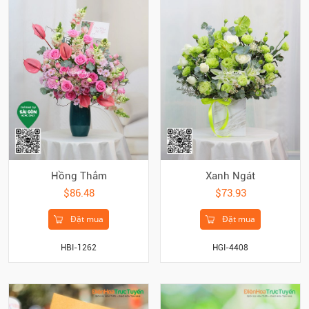
Hồng Thắm
Xanh Ngát
$86.48
$73.93
Đặt mua
Đặt mua
HBI-1262
HGI-4408