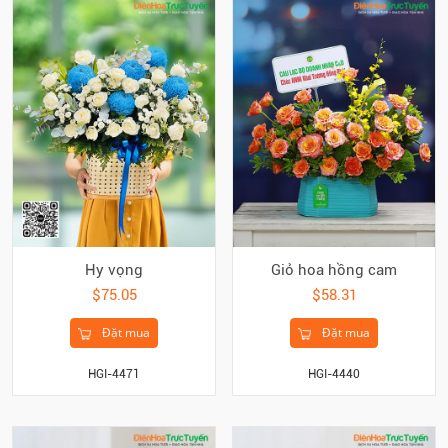
Hy vọng
Giỏ hoa hồng cam
$75.05
$58.31
Đặt mua
Đặt mua
HGI-4471
HGI-4440