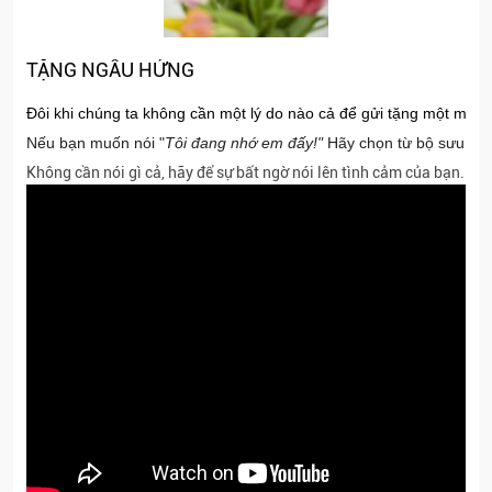
TẶNG NGẪU HỨNG
Đôi khi chúng ta không cần một lý do nào cả để gửi tặng một món 
Nếu bạn muốn nói "
Tôi đang nhớ em đấy!"
Hãy chọn từ bộ sưu tập
Không cần nói gì cả, hãy để sự bất ngờ nói lên tình cảm của bạn...
Đ