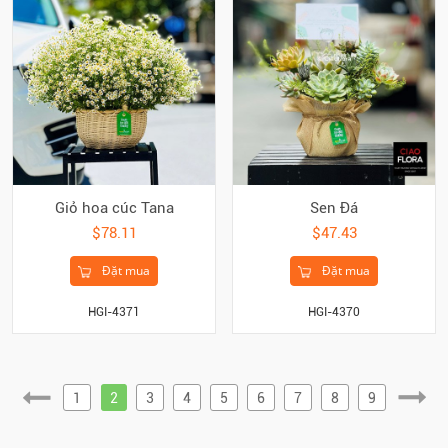
Giỏ hoa cúc Tana
Sen Đá
$78.11
$47.43
Đặt mua
Đặt mua
HGI-4371
HGI-4370
1
2
3
4
5
6
7
8
9