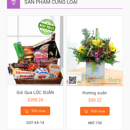
SẢN PHẨM CÙNG LOẠI
Giỏ Quà LỘC XUÂN
Hương xuân
$209.24
$50.22
Đặt mua
Đặt mua
GQT-X4-14
HNT-730