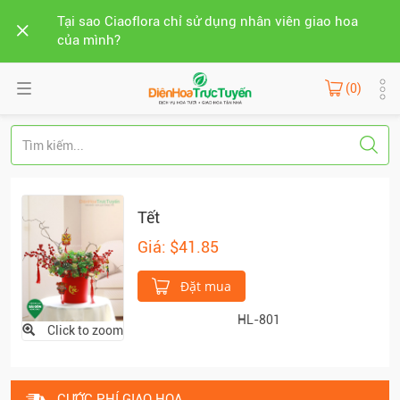
Tại sao Ciaoflora chỉ sử dụng nhân viên giao hoa
của mình?
(0)
Tết
Giá: $41.85
Đặt mua
HL-801
Click to zoom
CƯỚC PHÍ GIAO HOA