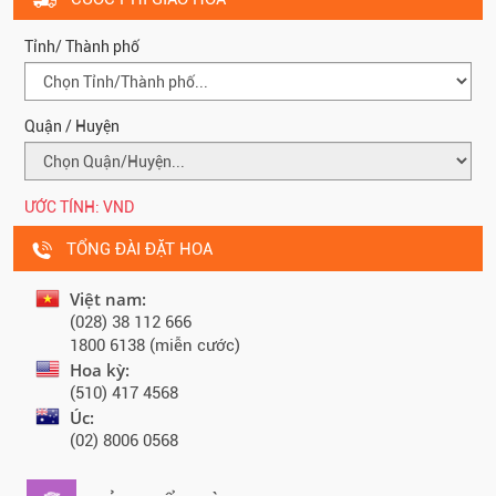
Tỉnh/ Thành phố
Quận / Huyện
ƯỚC TÍNH:
VND
TỔNG ĐÀI ĐẶT HOA
Việt nam:
(028) 38 112 666
1800 6138 (miễn cước)
Hoa kỳ:
(510) 417 4568
Úc:
(02) 8006 0568