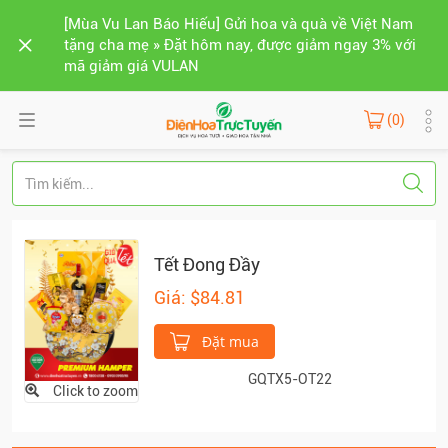
[Mùa Vu Lan Báo Hiếu] Gửi hoa và quà về Việt Nam
tặng cha mẹ » Đặt hôm nay, được giảm ngay 3% với
mã giảm giá VULAN
(0)
Tết Đong Đầy
Giá: $84.81
Đặt mua
GQTX5-OT22
Click to zoom