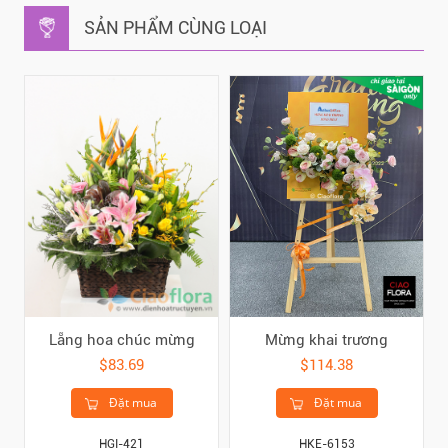
SẢN PHẨM CÙNG LOẠI
Lẵng hoa chúc mừng
Mừng khai trương
$83.69
$114.38
Đặt mua
Đặt mua
HGI-421
HKE-6153