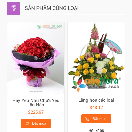
SẢN PHẨM CÙNG LOẠI
Lẵng hoa các loại
Hãy Yêu Như Chưa Yêu
Lần Nào
$48.12
$225.97
Đặt mua
Đặt mua
HGI-4108