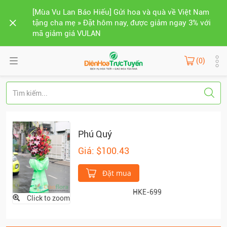
[Mùa Vu Lan Báo Hiếu] Gửi hoa và quà về Việt Nam
tặng cha mẹ » Đặt hôm nay, được giảm ngay 3% với
mã giảm giá VULAN
(0)
Phú Quý
Giá: $100.43
Đặt mua
HKE-699
Click to zoom