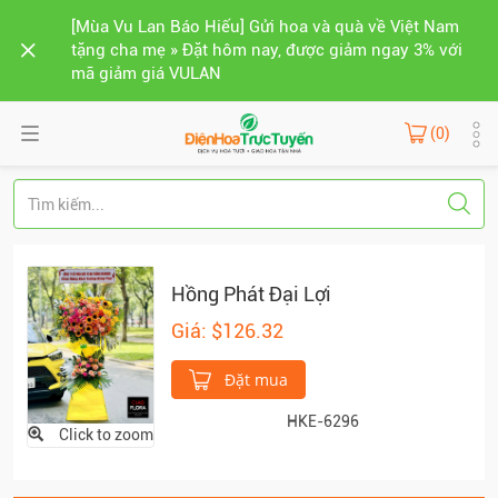
[Mùa Vu Lan Báo Hiếu] Gửi hoa và quà về Việt Nam
tặng cha mẹ » Đặt hôm nay, được giảm ngay 3% với
mã giảm giá VULAN
(0)
Hồng Phát Đại Lợi
Giá: $126.32
Đặt mua
HKE-6296
Click to zoom