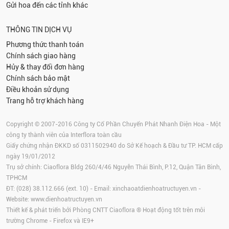
Gửi hoa đến các tỉnh khác
THÔNG TIN DỊCH VỤ
Phương thức thanh toán
Chính sách giao hàng
Hủy & thay đổi đơn hàng
Chính sách bảo mật
Điều khoản sử dụng
Trang hỗ trợ khách hàng
Copyright © 2007-2016 Công ty Cổ Phần Chuyển Phát Nhanh Điện Hoa - Một
công ty thành viên của Interflora toàn cầu
Giấy chứng nhận ĐKKD số 0311502940 do Sở Kế hoạch & Đầu tư TP. HCM cấp
ngày 19/01/2012
Trụ sở chính: Ciaoflora Bldg 260/4/46 Nguyễn Thái Bình, P.12, Quận Tân Bình,
TPHCM
ĐT: (028) 38.112.666 (ext. 10) - Email:
xinchaoatdienhoatructuyen.vn
-
Website:
www.dienhoatructuyen.vn
Thiết kế & phát triển bởi Phòng CNTT Ciaoflora ® Hoạt động tốt trên môi
trường
Chrome
-
Firefox
và IE9+