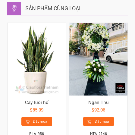
SẢN PHẨM CÙNG LOẠI
Cây lưỡi hổ
Ngàn Thu
$85.09
$92.06
Đặt mua
Đặt mua
PLA-956
HTA-2146