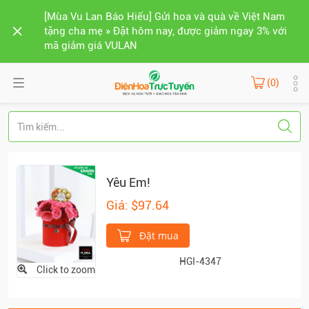
[Mùa Vu Lan Báo Hiếu] Gửi hoa và quà về Việt Nam
tặng cha mẹ » Đặt hôm nay, được giảm ngay 3% với
mã giảm giá VULAN
(0)
Yêu Em!
Giá: $97.64
Đặt mua
HGI-4347
Click to zoom