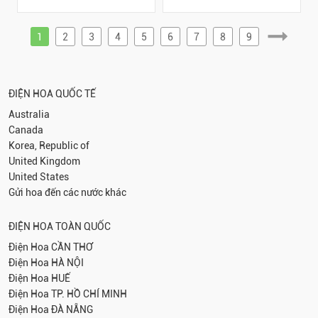
1
2
3
4
5
6
7
8
9
ĐIỆN HOA QUỐC TẾ
Australia
Canada
Korea, Republic of
United Kingdom
United States
Gửi hoa đến các nước khác
ĐIỆN HOA TOÀN QUỐC
Điện Hoa
CẦN THƠ
Điện Hoa
HÀ NỘI
Điện Hoa
HUẾ
Điện Hoa
TP. HỒ CHÍ MINH
Điện Hoa
ĐÀ NẴNG