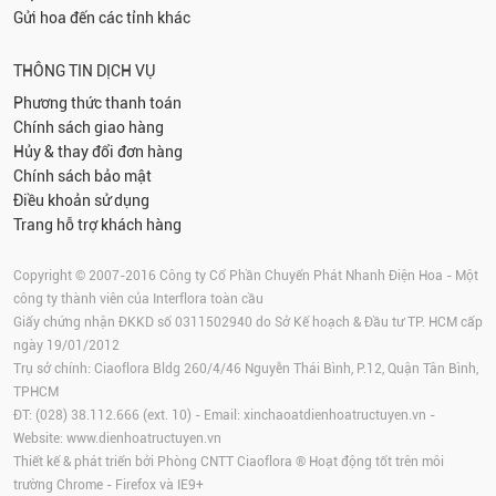
Gửi hoa đến các tỉnh khác
THÔNG TIN DỊCH VỤ
Phương thức thanh toán
Chính sách giao hàng
Hủy & thay đổi đơn hàng
Chính sách bảo mật
Điều khoản sử dụng
Trang hỗ trợ khách hàng
Copyright © 2007-2016 Công ty Cổ Phần Chuyển Phát Nhanh Điện Hoa - Một
công ty thành viên của Interflora toàn cầu
Giấy chứng nhận ĐKKD số 0311502940 do Sở Kế hoạch & Đầu tư TP. HCM cấp
ngày 19/01/2012
Trụ sở chính: Ciaoflora Bldg 260/4/46 Nguyễn Thái Bình, P.12, Quận Tân Bình,
TPHCM
ĐT: (028) 38.112.666 (ext. 10) - Email:
xinchaoatdienhoatructuyen.vn
-
Website:
www.dienhoatructuyen.vn
Thiết kế & phát triển bởi Phòng CNTT Ciaoflora ® Hoạt động tốt trên môi
trường
Chrome
-
Firefox
và IE9+