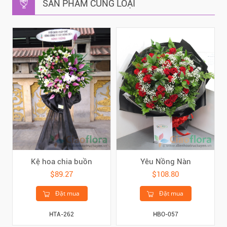
SẢN PHẨM CÙNG LOẠI
Kệ hoa chia buồn
Yêu Nồng Nàn
$89.27
$108.80
Đặt mua
Đặt mua
HTA-262
HBO-057