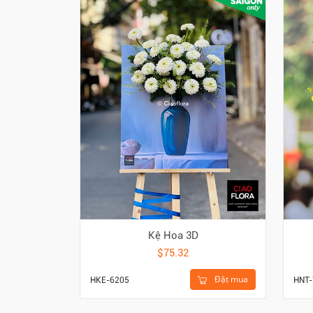
Kệ Hoa 3D
$75.32
Đặt mua
HKE-6205
HNT-