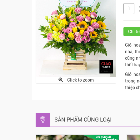
Chi t
Giỏ ho
nhã, th
cũng nh
thể tha
Giỏ ho
Click to zoom
trong n
thiệp 
SẢN PHẨM CÙNG LOẠI