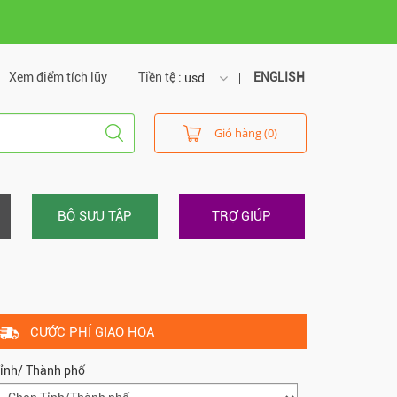
Xem điểm tích lũy
Tiền tệ :
ENGLISH
usd
usd
Giỏ hàng (0)
vnd
BỘ SƯU TẬP
TRỢ GIÚP
CƯỚC PHÍ GIAO HOA
ỉnh/ Thành phố