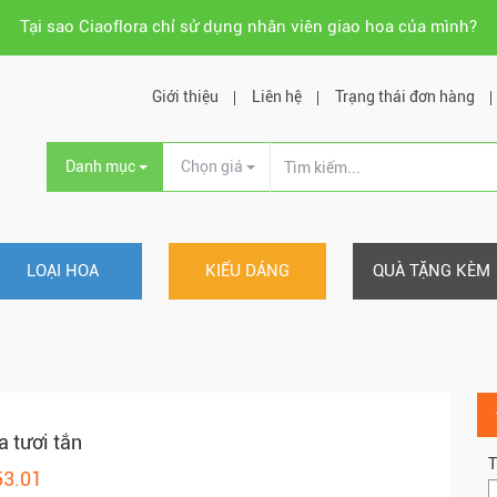
Tại sao Ciaoflora chỉ sử dụng nhân viên giao hoa của mình?
Giới thiệu
Liên hệ
Trạng thái đơn hàng
Danh mục
Chọn giá
LOẠI HOA
KIỂU DÁNG
QUÀ TẶNG KÈM
a tươi tắn
T
53.01