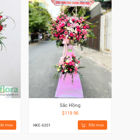
Sắc Hồng
$119.96
ặt mua
Đặt mua
HKE-6201
HGI-416