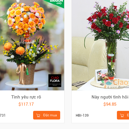
Tình yêu rực rỡ
Này người tình hỡi
$117.17
$94.85
Đặt mua
Đ
731
HBI-139