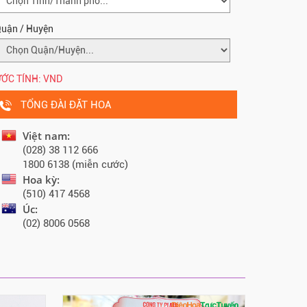
uận / Huyện
ỚC TÍNH:
VND
TỔNG ĐÀI ĐẶT HOA
Việt nam:
(028) 38 112 666
1800 6138 (miễn cước)
Hoa kỳ:
(510) 417 4568
Úc:
(02) 8006 0568