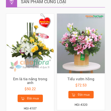
SẢN PHẨM CÙNG LOẠI
Em là tia nắng trong
Tiểu vườn hồng
anh
$72.53
$50.22
Đặt mua
Đặt mua
HGI-4320
HGI-4107