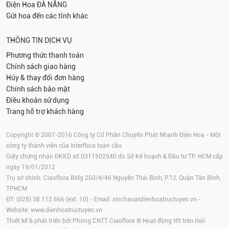
Điện Hoa
ĐÀ NẴNG
Gửi hoa đến các tỉnh khác
THÔNG TIN DỊCH VỤ
Phương thức thanh toán
Chính sách giao hàng
Hủy & thay đổi đơn hàng
Chính sách bảo mật
Điều khoản sử dụng
Trang hỗ trợ khách hàng
Copyright © 2007-2016 Công ty Cổ Phần Chuyển Phát Nhanh Điện Hoa - Một
công ty thành viên của Interflora toàn cầu
Giấy chứng nhận ĐKKD số 0311502940 do Sở Kế hoạch & Đầu tư TP. HCM cấp
ngày 19/01/2012
Trụ sở chính: Ciaoflora Bldg 260/4/46 Nguyễn Thái Bình, P.12, Quận Tân Bình,
TPHCM
ĐT: (028) 38.112.666 (ext. 10) - Email:
xinchaoatdienhoatructuyen.vn
-
Website:
www.dienhoatructuyen.vn
Thiết kế & phát triển bởi Phòng CNTT Ciaoflora ® Hoạt động tốt trên môi